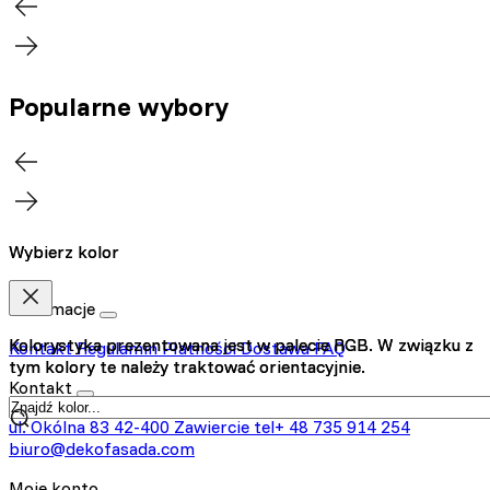
Popularne wybory
Wybierz kolor
Wybierz kolor
Informacje
Kolorystyka prezentowana jest w palecie RGB. W związku z
Kolorystyka prezentowana jest w palecie RGB. W związku z
Kontakt
Regulamin
Płatności
Dostawa
FAQ
tym kolory te należy traktować orientacyjnie.
tym kolory te należy traktować orientacyjnie.
Kontakt
ul. Okólna 83
42-400 Zawiercie
tel+ 48 735 914 254
biuro@dekofasada.com
Moje konto