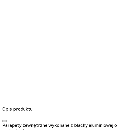
Nieklasyfikowane pliki cookie, to pliki, które są w procesie
klasyfikowania, wraz z dostawcami poszczególnych ciasteczek.
Odrzuć
Zapisz moje preferencje
Akceptuj wszystko
Opis produktu
Parapety zewnętrzne wykonane z blachy aluminiowej o