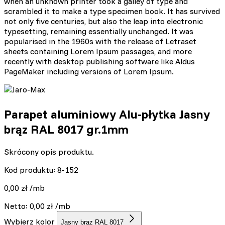
when an unknown printer took a galley of type and
scrambled it to make a type specimen book. It has survived
not only five centuries, but also the leap into electronic
typesetting, remaining essentially unchanged. It was
popularised in the 1960s with the release of Letraset
sheets containing Lorem Ipsum passages, and more
recently with desktop publishing software like Aldus
PageMaker including versions of Lorem Ipsum.
Parapet aluminiowy Alu-płytka Jasny
brąz RAL 8017 gr.1mm
Skrócony opis produktu.
Kod produktu: 8-152
0,00
zł
/mb
Netto:
0,00
zł
/mb
Wybierz kolor
Jasny brąz RAL 8017