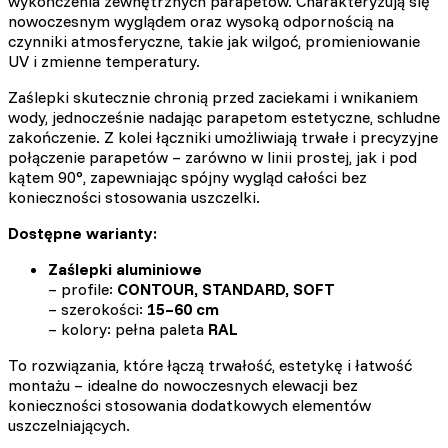
wykończenia zewnętrznych parapetów. Charakteryzują się
nowoczesnym wyglądem oraz wysoką odpornością na
czynniki atmosferyczne, takie jak wilgoć, promieniowanie
UV i zmienne temperatury.
Zaślepki skutecznie chronią przed zaciekami i wnikaniem
wody, jednocześnie nadając parapetom estetyczne, schludne
zakończenie. Z kolei łączniki umożliwiają trwałe i precyzyjne
połączenie parapetów – zarówno w linii prostej, jak i pod
kątem 90°, zapewniając spójny wygląd całości bez
konieczności stosowania uszczelki.
Dostępne warianty:
Zaślepki aluminiowe
– profile:
CONTOUR, STANDARD, SOFT
– szerokości:
15–60 cm
– kolory: pełna paleta
RAL
To rozwiązania, które łączą trwałość, estetykę i łatwość
montażu – idealne do nowoczesnych elewacji bez
konieczności stosowania dodatkowych elementów
uszczelniających.