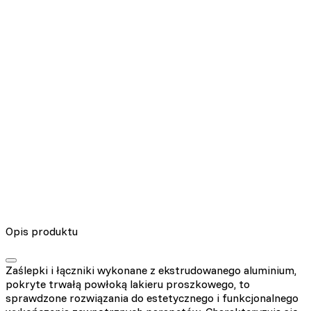
Nieklasyfikowane pliki cookie, to pliki, które są w procesie
klasyfikowania, wraz z dostawcami poszczególnych ciasteczek.
Odrzuć
Zapisz moje preferencje
Akceptuj wszystko
Opis produktu
Zaślepki i łączniki wykonane z ekstrudowanego aluminium,
pokryte trwałą powłoką lakieru proszkowego, to
sprawdzone rozwiązania do estetycznego i funkcjonalnego