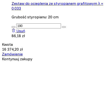
Zestaw do ocieplenia ze styropianem grafitowym λ =
0,033
Grubość styropianu: 20 cm
:product_name quantity
Usuń
86,18
zł
Kwota
16 374,20
zł
Zamówienie
Kontynuuj zakupy