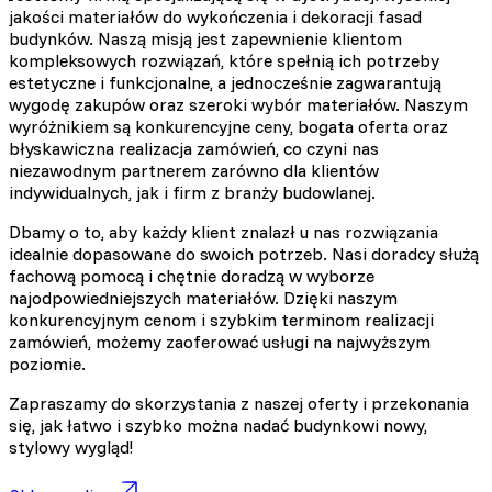
jakości materiałów do wykończenia i dekoracji fasad
Statystyczne pliki cookie pomaga
budynków. Naszą misją jest zapewnienie klientom
na stronie, gromadząc i zgłasza
kompleksowych rozwiązań, które spełnią ich potrzeby
estetyczne i funkcjonalne, a jednocześnie zagwarantują
Marketing
wygodę zakupów oraz szeroki wybór materiałów. Naszym
wyróżnikiem są konkurencyjne ceny, bogata oferta oraz
Marketingowe pliki cookie stoso
błyskawiczna realizacja zamówień, co czyni nas
reklam, które są istotne i inte
niezawodnym partnerem zarówno dla klientów
reklamodawców strony trzeciej.
indywidualnych, jak i firm z branży budowlanej.
Dbamy o to, aby każdy klient znalazł u nas rozwiązania
Nieklasyfikowane
idealnie dopasowane do swoich potrzeb. Nasi doradcy służą
fachową pomocą i chętnie doradzą w wyborze
Nieklasyfikowane pliki cookie, t
najodpowiedniejszych materiałów. Dzięki naszym
konkurencyjnym cenom i szybkim terminom realizacji
zamówień, możemy zaoferować usługi na najwyższym
poziomie.
Zapraszamy do skorzystania z naszej oferty i przekonania
się, jak łatwo i szybko można nadać budynkowi nowy,
stylowy wygląd!