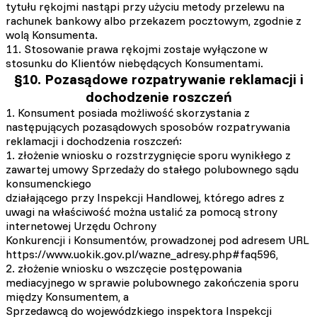
tytułu rękojmi nastąpi przy użyciu metody przelewu na
rachunek bankowy albo przekazem pocztowym, zgodnie z
wolą Konsumenta.
11. Stosowanie prawa rękojmi zostaje wyłączone w
stosunku do Klientów niebędących Konsumentami.
§10. Pozasądowe rozpatrywanie reklamacji i
dochodzenie roszczeń
1. Konsument posiada możliwość skorzystania z
następujących pozasądowych sposobów rozpatrywania
reklamacji i dochodzenia roszczeń:
1. złożenie wniosku o rozstrzygnięcie sporu wynikłego z
zawartej umowy Sprzedaży do stałego polubownego sądu
konsumenckiego
działającego przy Inspekcji Handlowej, którego adres z
uwagi na właściwość można ustalić za pomocą strony
internetowej Urzędu Ochrony
Konkurencji i Konsumentów, prowadzonej pod adresem URL
https://www.uokik.gov.pl/wazne_adresy.php#faq596,
2. złożenie wniosku o wszczęcie postępowania
mediacyjnego w sprawie polubownego zakończenia sporu
między Konsumentem, a
Sprzedawcą do wojewódzkiego inspektora Inspekcji