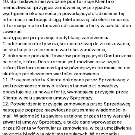
10. Sprzedawca niezwłocznie poinformuje Klienta o
niemożliwości przyjęcia zamówienia, w przypadku
wystąpienia okoliczności ją powodujących. Udzielenie tej
informacji następuje drogą telefoniczną lub elektroniczną.
Informacja może stanowić odrzucenie oferty w całości albo
zawierać
następujące propozycje modyfikacji zamówienia:
1. odrzucenie oferty w części niemożliwej do zrealizowania,
co skutkuje przeliczeniem wartości zamówienia,
2. dokonanie podziału Towarów podlegających Dostarczeniu
na część, której Dostarczenie jest możliwe oraz część,
której Dostarczenie nastąpi w późniejszym terminie, co nie
skutkuje przeliczeniem wartości zamówienia.
11. Przyjęcie oferty Klienta dokonane przez Sprzedawcę z
zastrzeżeniem zmiany o której stanowi pkt powyższy
poczytuje się za nową ofertę, wymagającą przyjęcia przez
Klienta w celu zawarcia umowy Sprzedaży.
12. Potwierdzenie przyjęcia zamówienia przez Sprzedawcę
następuje poprzez niezwłoczne przesłanie wiadomości e-
mail. Wiadomość ta zawiera ustalone przez strony warunki
zawartej umowy Sprzedaży, a także dane wprowadzone
przez Klienta w formularzu zamówienia, w celu umożliwienia
wykrycia błędów w nich występujących. W przypadku