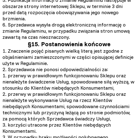
5. Publikacja informacji o zmianie Regulaminu następuje w
obszarze strony internetowej Sklepu, w terminie 3 dni
przed datą rozpoczęcia obowiązywania jego nowego
brzmienia.
6. Sprzedawca wysyła drogą elektroniczną informację o
zmianie Regulaminu, w przypadku związania stron umową
zawartą na czas nieoznaczony.
§15. Postanowienia końcowe
1. Znaczenie pojęć pisanych wielką literą jest zgodne z
objaśnieniami zamieszczonymi w części opisującej definicje
użyte w Regulaminie.
2. Sprzedawca nie ponosi odpowiedzialności za:
1. przerwy w prawidłowym funkcjonowaniu Sklepu oraz
nienależyte świadczenie Usług, spowodowane siłą wyższą, w
stosunku do Klientów niebędących Konsumentami,
2. przerwy w prawidłowym funkcjonowaniu Sklepu oraz
nienależyte wykonywanie Usług na rzecz Klientów
niebędących Konsumentami, spowodowane czynnościami
technicznymi lub przyczyną leżącą po stronie podmiotów,
za pomocą których Sprzedawca świadczy Usługi,
3. korzyści utracone przez Klientów niebędących
Konsumentami.
3. W przypadku braku możliwości polubownego