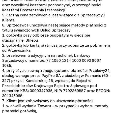
oraz wszelkimi kosztami pochodnymi, w szczególności
kosztami Dostarczenia i transakcji.
5. Łączna cena zamówienia jest wiążąca dla Sprzedawcy i
Klienta.
6. Sprzedawca umożliwia następujące metody płatności z
tytułu świadczonych Usług Sprzedaży:
1. gotówką przy odbiorze osobistym w siedzibie
stacjonarnej Sklepu,
2. gotówką lub kartą płatniczą przy odbiorze za pobraniem
od Przewoźnika,
3. przelewem tradycyjnym na rachunek bankowy
Sprzedawcy o numerze: 77 1050 1214 1000 0090 8067
1085,
4. przy użyciu zewnętrznego systemu płatności Przelewy24,
obsługiwanego przez PayPro SA z siedzibą w Poznaniu (60-
327) przy ul. Kanclerskiej 15, wpisaną do Rejestru
Przedsiębiorców Krajowego Rejestru Sądowego pod
numerem KRS: 0000347935, NIP: 7792369887 oraz REGON:
301345068.
7. Klient jest zobowiązany do uiszczenia płatności:
1. w chwili wydania Towaru – w przypadku wyboru metody
płatności gotówką,