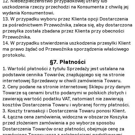
12. Niebezpieczeństwo przypadkowej utraty lub
uszkodzenia rzeczy przechodzi na Konsumenta z chwilą jej
wydania Konsumentowi.
13. W przypadku wyboru przez Klienta opcji Dostarczenia
za pośrednictwem Przewoźnika, zaleca się, aby dostarczona
przesyłka została zbadana przez Klienta przy obecności
Przewoźnika.
14. W przypadku stwierdzenia uszkodzenia przesyłki Klient
ma prawo żądać od Przewoźnika sporządzenia właściwego
protokołu.
§7. Płatności
1. Wartość płatności z tytułu Sprzedaży jest ustalana na
podstawie cennika Towarów, znajdującego się na stronie
internetowej Sprzedawcy w chwili zamówienia Towaru.
2. Ceny podane na stronie internetowej Sklepu przy danym
Towarze są cenami brutto podanymi w polskich złotych i
zawierają wartość podatku VAT, natomiast nie zawierają
kosztów Dostarczenia Towaru i wybranej formy płatności.
3. Koszty transakcji i Dostarczenia Towaru ponosi Klient.
4. Łączna cena zamówienia, widoczna w obszarze Koszyka
przed złożeniem zamówienia a po wyborze sposobu
Dostarczenia Towarów oraz płatności, obejmuje cenę za
zamówione Towary wraz z należnościami podatkowymi