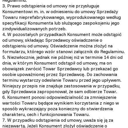
Regulaminu.
3. Prawo odstąpienia od umowy nie przysługuje
Konsumentowi m. in. w odniesieniu do umowy Sprzedaży
Towaru nieprefabrykowanego, wyprodukowanego według
specyfikacji Konsumenta lub służącego zaspokojeniu jego
zindywidualizowanych potrzeb.
4. W pozostałych przypadkach Konsument może odstąpić
od umowy, składając Sprzedawcy oświadczenie o
odstąpieniu od umowy. Oświadczenie można złożyć na
formularzu, którego wzór stanowi załącznik do Regulaminu.
5. Niezwłocznie, jednak nie później niż w terminie 14 dni od
dnia, w którym Konsument odstąpił od umowy, ma on
obowiązek zwrócić Towar Sprzedawcy lub przekazać go
osobie upoważnionej przez Sprzedawcę. Do zachowania
terminu wystarczy odesłanie Towaru przed jego upływem.
Niniejszy przepis nie znajduje zastosowania w przypadku,
gdy Sprzedawca zaproponował, że sam odbierze Towar.
6. Konsument ponosi odpowiedzialność za zmniejszenie
wartości Towaru będące wynikiem korzystania z niego w
sposób wykraczający poza konieczny do stwierdzenia
charakteru, cech i funkcjonowania Towaru.
7. W przypadku odstąpienia od umowy, uważa się ją za
niezawartą. Jeżeli Konsument złożył oświadczenie o