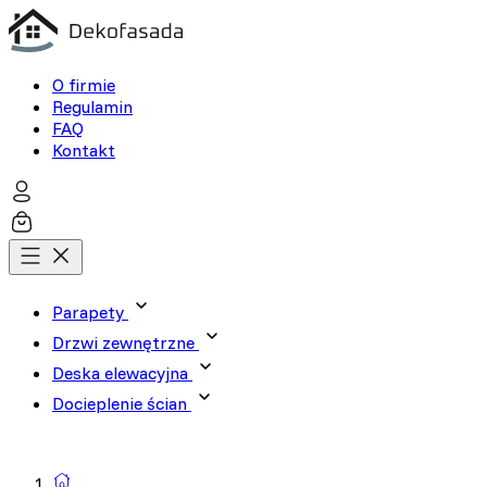
O firmie
Regulamin
FAQ
Kontakt
Parapety
Drzwi zewnętrzne
Deska elewacyjna
Docieplenie ścian
Wyszukiwarka produktów