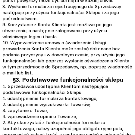
punkt powyższy może być cofnięta w każdej chwili.
8. Wysłanie formularza rejestracyjnego do Sprzedawcy
następuje przy użyciu funkcjonalności Sklepu i za jego
pośrednictwem.
9. Korzystanie z Konta Klienta jest możliwe po jego
utworzeniu, a następnie zalogowaniu przy użyciu
właściwego loginu i hasła.
10. Wypowiedzenie umowy o świadczenie Usługi
prowadzenia Konta Klienta może zostać dokonane bez
podania przyczyny i w dowolnym czasie, przy użyciu jego
funkcjonalności lub poprzez wysłanie oświadczenia Klienta
w tym przedmiocie do Sprzedawcy, np. poprzez wiadomość
e-mail lub list.
§3. Podstawowe funkcjonalności sklepu
1. Sprzedawca udostępnia Klientom następujące
podstawowe funkcjonalności Sklepu:
1. udostępnienie formularza kontaktowego,
2. udostępnienie wyszukiwarki Towarów,
3. zapytanie o Towar,
4. wprowadzenie opinii o Towarze,
2. Aby skorzystać z funkcjonalności formularza
kontaktowego, należy uzupełnić jego obligatoryjne pola,
wprowadzić żądaną treść, a następnie nadać wiadomość do