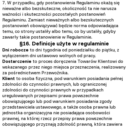
7. W przypadku, gdy postanowienia Regulaminu okażą się
nieważne albo bezskuteczne, okoliczność ta nie narusza
ważności i skuteczności pozostałych postanowień
Regulaminu. Zamiast nieważnych albo bezskutecznych
postanowień obowiązywać będzie norma odpowiadająca
temu, co strony ustaliły albo temu, co by ustaliły, gdyby
zawarły takie postanowienie w Regulaminie.
§16. Definicje użyte w regulaminie
Dni robocze
to dni tygodnia od poniedziałku do piątku, z
wyłączeniem dni ustawowo wolnych od pracy.
Dostarczenie
to proces doręczenia Towarów Klientowi do
wskazanego przez niego miejsca przeznaczenia, realizowany
za pośrednictwem Przewoźnika.
Klient
to osoba fizyczna, pod warunkiem posiadania pełnej
zdolności do czynności prawnych, lub ograniczonej
zdolności do czynności prawnych w przypadkach
uregulowanych przepisami prawa powszechnie
obowiązującego lub pod warunkiem posiadania zgody
przedstawiciela ustawowego, a także osoba prawna lub
jednostka organizacyjna nie posiadająca osobowości
prawnej, na której rzecz przepisy prawa powszechnie
obowiązującego przyznają zdolność prawną, która zawiera