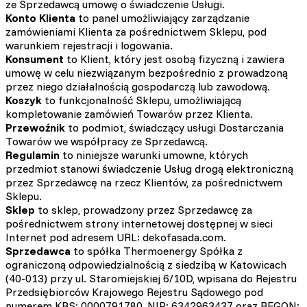
ze Sprzedawcą umowę o świadczenie Usługi.
Konto Klienta
to panel umożliwiający zarządzanie
zamówieniami Klienta za pośrednictwem Sklepu, pod
warunkiem rejestracji i logowania.
Konsument
to Klient, który jest osobą fizyczną i zawiera
umowę w celu niezwiązanym bezpośrednio z prowadzoną
przez niego działalnością gospodarczą lub zawodową.
Koszyk
to funkcjonalność Sklepu, umożliwiającą
kompletowanie zamówień Towarów przez Klienta.
Przewoźnik
to podmiot, świadczący usługi Dostarczania
Towarów we współpracy ze Sprzedawcą.
Regulamin
to niniejsze warunki umowne, których
przedmiot stanowi świadczenie Usług drogą elektroniczną
przez Sprzedawcę na rzecz Klientów, za pośrednictwem
Sklepu.
Sklep
to sklep, prowadzony przez Sprzedawcę za
pośrednictwem strony internetowej dostępnej w sieci
Internet pod adresem URL: dekofasada.com.
Sprzedawca
to spółka Thermoenergy Spółka z
ograniczoną odpowiedzialnością z siedzibą w Katowicach
(40-013) przy ul. Staromiejskiej 6/10D, wpisana do Rejestru
Przedsiębiorców Krajowego Rejestru Sądowego pod
numerem KRS: 0000791780, NIP: 6342963437 oraz REGON: