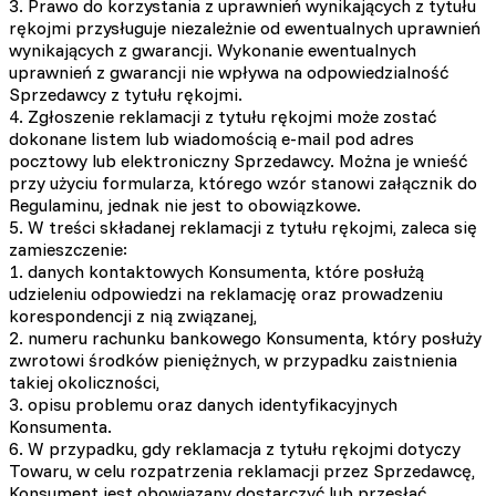
3. Prawo do korzystania z uprawnień wynikających z tytułu
rękojmi przysługuje niezależnie od ewentualnych uprawnień
wynikających z gwarancji. Wykonanie ewentualnych
uprawnień z gwarancji nie wpływa na odpowiedzialność
Sprzedawcy z tytułu rękojmi.
4. Zgłoszenie reklamacji z tytułu rękojmi może zostać
dokonane listem lub wiadomością e-mail pod adres
pocztowy lub elektroniczny Sprzedawcy. Można je wnieść
przy użyciu formularza, którego wzór stanowi załącznik do
Regulaminu, jednak nie jest to obowiązkowe.
5. W treści składanej reklamacji z tytułu rękojmi, zaleca się
zamieszczenie:
1. danych kontaktowych Konsumenta, które posłużą
udzieleniu odpowiedzi na reklamację oraz prowadzeniu
korespondencji z nią związanej,
2. numeru rachunku bankowego Konsumenta, który posłuży
zwrotowi środków pieniężnych, w przypadku zaistnienia
takiej okoliczności,
3. opisu problemu oraz danych identyfikacyjnych
Konsumenta.
6. W przypadku, gdy reklamacja z tytułu rękojmi dotyczy
Towaru, w celu rozpatrzenia reklamacji przez Sprzedawcę,
Konsument jest obowiązany dostarczyć lub przesłać