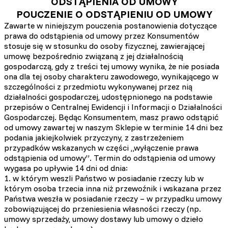
ODSTĄPIENIA OD UMOWY
POUCZENIE O ODSTĄPIENIU OD UMOWY
Zawarte w niniejszym pouczenia postanowienia dotyczące
prawa do odstąpienia od umowy przez Konsumentów
stosuje się w stosunku do osoby fizycznej, zawierającej
umowę bezpośrednio związaną z jej działalnością
gospodarczą, gdy z treści tej umowy wynika, że nie posiada
ona dla tej osoby charakteru zawodowego, wynikającego w
szczególności z przedmiotu wykonywanej przez nią
działalności gospodarczej, udostępnionego na podstawie
przepisów o Centralnej Ewidencji i Informacji o Działalności
Gospodarczej. Będąc Konsumentem, masz prawo odstąpić
od umowy zawartej w naszym Sklepie w terminie 14 dni bez
podania jakiejkolwiek przyczyny, z zastrzeżeniem
przypadków wskazanych w części „wyłączenie prawa
odstąpienia od umowy”. Termin do odstąpienia od umowy
wygasa po upływie 14 dni od dnia:
1. w którym weszli Państwo w posiadanie rzeczy lub w
którym osoba trzecia inna niż przewoźnik i wskazana przez
Państwa weszła w posiadanie rzeczy – w przypadku umowy
zobowiązującej do przeniesienia własności rzeczy (np.
umowy sprzedaży, umowy dostawy lub umowy o dzieło