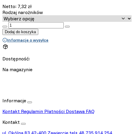
Netto:
7,32
zł
Rodzaj narożników
:product_name quantity
Dodaj do koszyka
Informacje o wysyłce
Dostępność:
Na magazynie
Informacje
Kontakt
Regulamin
Płatności
Dostawa
FAQ
Kontakt
ul. Okólna 83
42-400 Zawiercie
tel+ 48 735 914 254