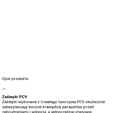
Nieklasyfikowane pliki cookie, to pliki, które są w procesie
klasyfikowania, wraz z dostawcami poszczególnych ciasteczek.
Odrzuć
Zapisz moje preferencje
Akceptuj wszystko
Opis produktu
Zaślepki PCV
Zaślepki wykonane z trwałego tworzywa PCV skutecznie
zabezpieczają boczne krawędzie parapetów przed
zabrudzeniami i wilgocią, a jednocześnie stanowią