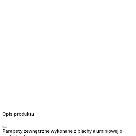
Nieklasyfikowane pliki cookie, to pliki, które są w procesie
klasyfikowania, wraz z dostawcami poszczególnych ciasteczek.
Odrzuć
Zapisz moje preferencje
Akceptuj wszystko
Opis produktu
Parapety zewnętrzne wykonane z blachy aluminiowej o