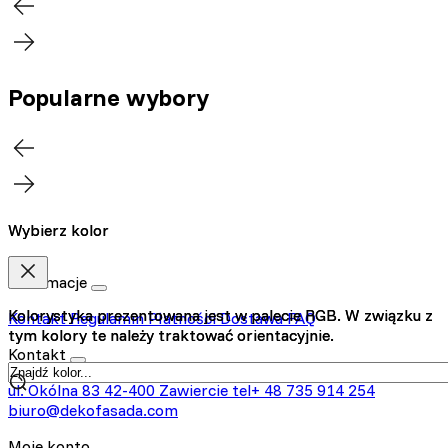
Popularne wybory
Wybierz kolor
Wybierz kolor
Informacje
Kolorystyka prezentowana jest w palecie RGB. W związku z
Kolorystyka prezentowana jest w palecie RGB. W związku z
Kontakt
Regulamin
Płatności
Dostawa
FAQ
tym kolory te należy traktować orientacyjnie.
tym kolory te należy traktować orientacyjnie.
Kontakt
ul. Okólna 83
42-400 Zawiercie
tel+ 48 735 914 254
biuro@dekofasada.com
Moje konto