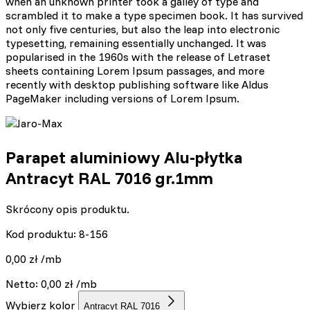
when an unknown printer took a galley of type and
scrambled it to make a type specimen book. It has survived
not only five centuries, but also the leap into electronic
typesetting, remaining essentially unchanged. It was
popularised in the 1960s with the release of Letraset
sheets containing Lorem Ipsum passages, and more
recently with desktop publishing software like Aldus
PageMaker including versions of Lorem Ipsum.
Parapet aluminiowy Alu-płytka
Antracyt RAL 7016 gr.1mm
Skrócony opis produktu.
Kod produktu: 8-156
0,00
zł
/mb
Netto:
0,00
zł
/mb
Wybierz kolor
Antracyt RAL 7016