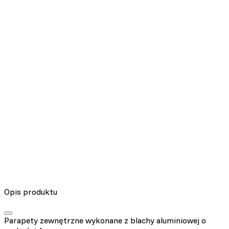
Nieklasyfikowane pliki cookie, to pliki, które są w procesie
klasyfikowania, wraz z dostawcami poszczególnych ciasteczek.
Odrzuć
Zapisz moje preferencje
Akceptuj wszystko
Opis produktu
Parapety zewnętrzne wykonane z blachy aluminiowej o