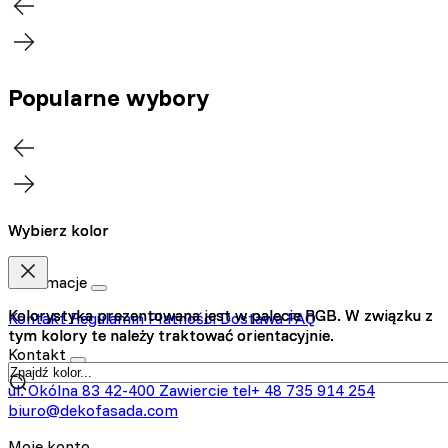
Popularne wybory
Wybierz kolor
Wybierz kolor
Informacje
Kolorystyka prezentowana jest w palecie RGB. W związku z
Kolorystyka prezentowana jest w palecie RGB. W związku z
Kontakt
Regulamin
Płatności
Dostawa
FAQ
tym kolory te należy traktować orientacyjnie.
tym kolory te należy traktować orientacyjnie.
Kontakt
ul. Okólna 83
42-400 Zawiercie
tel+ 48 735 914 254
biuro@dekofasada.com
Moje konto