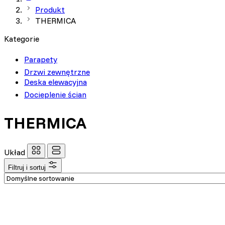
Produkt
Niezbędne
THERMICA
Niezbędne pliki cookie mają
Kategorie
sposób bez nich. Te pliki c
Parapety
Preferencje
Drzwi zewnętrzne
Deska elewacyjna
Pliki cookie dotyczące prefe
Docieplenie ścian
np. preferowany język lub re
THERMICA
Statystyka
Statystyczne pliki cookie p
na stronie, gromadząc i zgł
Układ
Filtruj i sortuj
Marketing
Marketingowe pliki cookie s
reklam, które są istotne i 
reklamodawców strony trzec