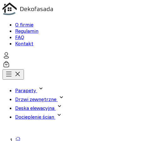
O firmie
Regulamin
FAQ
Kontakt
Parapety
Drzwi zewnętrzne
Deska elewacyjna
Wykorzystujemy pliki cookie
Docieplenie ścian
naszej witrynie. Informacje
analitycznym. Partnerzy mog
Wyszukiwarka produktów
korzystania z ich usług.