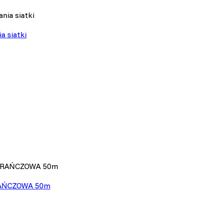
Zapisz moje preferencje
a siatki
AŃCZOWA 50m