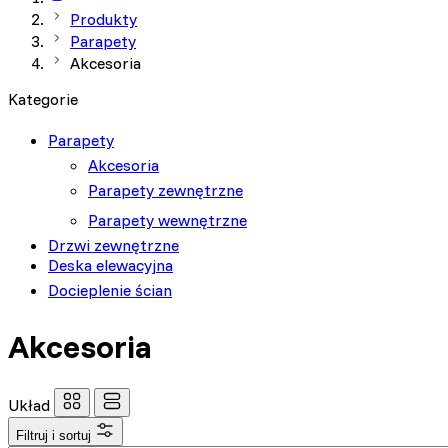
Produkty
Parapety
Akcesoria
Kategorie
Parapety
Akcesoria
Parapety zewnętrzne
Parapety wewnętrzne
Drzwi zewnętrzne
Deska elewacyjna
Docieplenie ścian
Wykorzystujemy pliki cookie
naszej witrynie. Informacje
analitycznym. Partnerzy mog
Akcesoria
korzystania z ich usług.
Układ
Niezbędne
Filtruj i sortuj