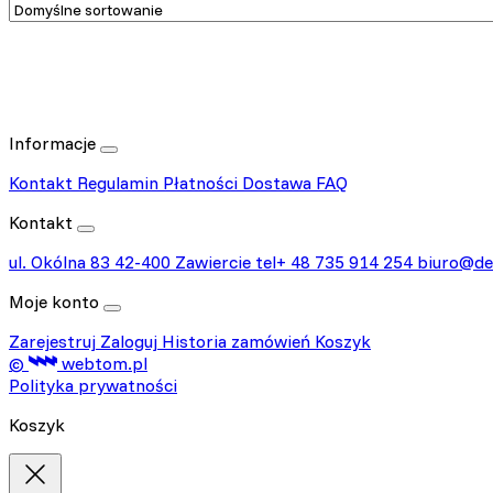
Niezbędne pliki cookie mają
sposób bez nich. Te pliki c
Preferencje
Pliki cookie dotyczące prefe
np. preferowany język lub re
Informacje
Kontakt
Regulamin
Płatności
Dostawa
FAQ
Statystyka
Kontakt
Statystyczne pliki cookie p
na stronie, gromadząc i zgł
ul. Okólna 83
42-400 Zawiercie
tel+ 48 735 914 254
biuro@de
Moje konto
Marketing
Zarejestruj
Zaloguj
Historia zamówień
Koszyk
Marketingowe pliki cookie s
©
webtom.pl
reklam, które są istotne i 
Polityka prywatności
reklamodawców strony trzec
Koszyk
Nieklasyfikowane
Nieklasyfikowane pliki cooki