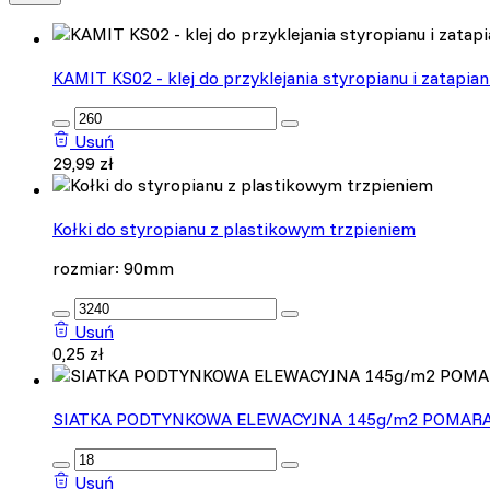
Odrzuć
KAMIT KS02 - klej do przyklejania styropianu i zatapiani
:product_name quantity
Usuń
29,99
zł
Kołki do styropianu z plastikowym trzpieniem
rozmiar: 90mm
:product_name quantity
Usuń
0,25
zł
SIATKA PODTYNKOWA ELEWACYJNA 145g/m2 POMAR
:product_name quantity
Usuń