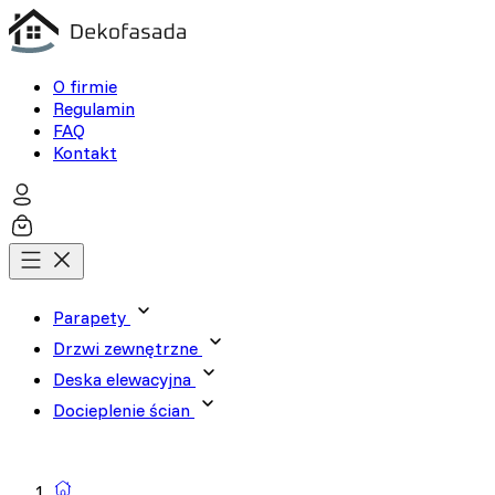
O firmie
Regulamin
FAQ
Kontakt
Parapety
Drzwi zewnętrzne
Deska elewacyjna
Docieplenie ścian
Wyszukiwarka produktów