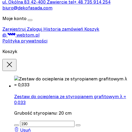
Nieklasyfikowane pliki cookie, to pliki, które są w procesie
ul. Okólna 83
42-400 Zawiercie
tel+ 48 735 914 254
klasyfikowania, wraz z dostawcami poszczególnych ciasteczek.
biuro@dekofasada.com
Moje konto
Odrzuć
Zarejestruj
Zaloguj
Historia zamówień
Koszyk
Zapisz moje preferencje
©
webtom.pl
Polityka prywatności
Akceptuj wszystko
Koszyk
Zestaw do ocieplenia ze styropianem grafitowym λ =
0,033
Grubość styropianu: 20 cm
:product_name quantity
Usuń