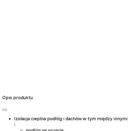
Nieklasyfikowane pliki cookie, to pliki, które są w procesie
klasyfikowania, wraz z dostawcami poszczególnych ciasteczek.
Odrzuć
Zapisz moje preferencje
Akceptuj wszystko
Opis produktu
Izolacja cieplna podłóg i dachów w tym między innymi
:
podłóg na gruncie