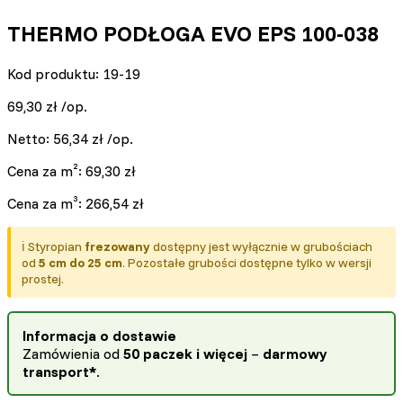
THERMO PODŁOGA EVO EPS 100-038
Kod produktu: 19-19
69,30
zł
/op.
Netto:
56,34
zł
/op.
Cena za m²:
69,30
zł
Cena za m³:
266,54
zł
ℹ️ Styropian
frezowany
dostępny jest wyłącznie w grubościach
od
5 cm do 25 cm
. Pozostałe grubości dostępne tylko w wersji
prostej.
Informacja o dostawie
Zamówienia od
50 paczek i więcej
–
darmowy
transport*
.