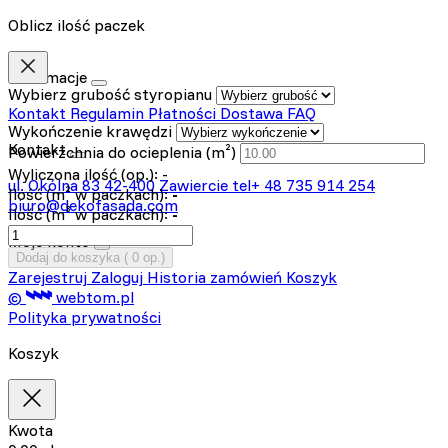
Oblicz ilość paczek
Informacje
Wybierz grubość styropianu
Kontakt
Regulamin
Płatności
Dostawa
FAQ
Wykończenie krawędzi
Kontakt
Powierzchnia do ocieplenia (m²)
Wyliczona ilość (op.):
-
ul. Okólna 83
42-400 Zawiercie
tel+ 48 735 914 254
Ilość (m² w paczkach):
-
biuro@dekofasada.com
Ilość (m³ w paczkach):
-
Moje konto
Dodaj do koszyka (
0
op.)
Zarejestruj
Zaloguj
Historia zamówień
Koszyk
©
webtom.pl
Polityka prywatności
Koszyk
Kwota