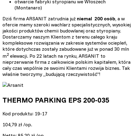
otwarcie fabryki styropianu we Włoszech
(Montanaro)
Dziś firma ARSANIT zatrudnia już
niemal 200 osób
, a w
ofercie mamy szeroki wachlarz specjalistycznych, wysokiej
jakości produktów chemii budowlanej oraz styropiany.
Dostarczamy naszym Klientom z terenu całego kraju
kompleksowe rozwiązania w zakresie systemów ociepleń,
które dotychczas zostały zabudowane już w ponad 30 mln
2
m
elewacji. Po 22 latach na rynku, ARSANIT to
nieprzerwanie firma z całkowicie polskim kapitałem, która
cały czas wspólnie ze swoimi Klientami rozwija biznes. Tak
właśnie tworzymy „budującą rzeczywistość”!
THERMO PARKING EPS 200-035
Kod produktu: 19-17
104,79
zł
/op.
Netto:
85,20
zł
/op.