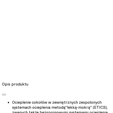
Nieklasyfikowane pliki cookie, to pliki, które są w procesie
klasyfikowania, wraz z dostawcami poszczególnych ciasteczek.
Odrzuć
Zapisz moje preferencje
Akceptuj wszystko
Opis produktu
Ocieplenie cokołów w zewnętrznych zespolonych
systemach ocieplenia metodą“lekką-mokrą” (ETICS),
zwanych także bezspoinowymi systemami ocieplenia