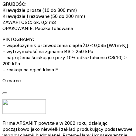
GRUBOŚĆ:
Krawędzie proste (10 do 300 mm)
Krawędzie frezowane (50 do 200 mm)
ZAWARTOŚĆ: ok. 0,3 m3
OPAKOWANIE: Paczka foliowana
PIKTOGRAMY:
– współczynnik przewodzenia ciepła λD ≤ 0,035 [W/(m·K)]
– wytrzymałość na zginanie BS ≥ 250 kPa
– naprężenia ściskające przy 10% odkształceniu CS(10) ≥
200 kPa
– reakcja na ogień klasa E
O marce
Firma ARSANIT powstała w 2002 roku, działając
początkowo jako niewielki zakład produkujący podstawowe
wyroby chemii budowlanej. Przemyślany i konsekwentnie