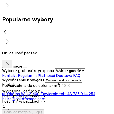
Popularne wybory
Oblicz ilość paczek
Informacje
Wybierz grubość styropianu
Kontakt
Regulamin
Płatności
Dostawa
FAQ
Wykończenie krawędzi
Kontakt
Powierzchnia do ocieplenia (m²)
Wyliczona ilość (op.):
-
ul. Okólna 83
42-400 Zawiercie
tel+ 48 735 914 254
Ilość (m² w paczkach):
-
biuro@dekofasada.com
Ilość (m³ w paczkach):
-
Moje konto
Dodaj do koszyka (
0
op.)