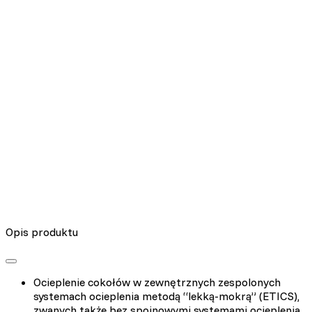
Nieklasyfikowane pliki cookie, to pliki, które są w procesie
klasyfikowania, wraz z dostawcami poszczególnych ciasteczek.
Odrzuć
Zapisz moje preferencje
Akceptuj wszystko
Opis produktu
Ocieplenie cokołów w zewnętrznych zespolonych
systemach ocieplenia metodą “lekką-mokrą” (ETICS),
zwanych także bez spoinowymi systemami ocieplenia