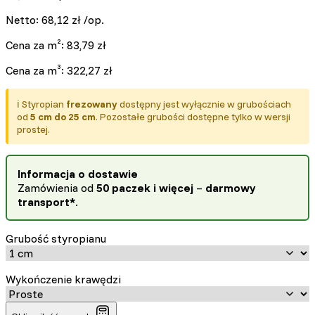
Netto:
68,12
zł
/op.
Cena za m²:
83,79
zł
Cena za m³:
322,27
zł
ℹ️ Styropian
frezowany
dostępny jest wyłącznie w grubościach
od
5 cm do 25 cm
. Pozostałe grubości dostępne tylko w wersji
prostej.
Informacja o dostawie
Zamówienia od
50 paczek i więcej
–
darmowy
transport*
.
Grubość styropianu
Wykończenie krawędzi