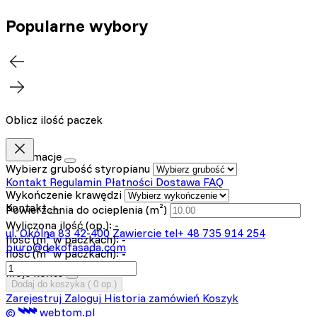
Popularne wybory
Oblicz ilość paczek
Informacje
Wybierz grubość styropianu
Kontakt
Regulamin
Płatności
Dostawa
FAQ
Wykończenie krawędzi
Kontakt
Powierzchnia do ocieplenia (m²)
Wyliczona ilość (op.):
-
ul. Okólna 83
42-400 Zawiercie
tel+ 48 735 914 254
Ilość (m² w paczkach):
-
biuro@dekofasada.com
Ilość (m³ w paczkach):
-
Moje konto
Dodaj do koszyka (
0
op.)
Zarejestruj
Zaloguj
Historia zamówień
Koszyk
©
webtom.pl