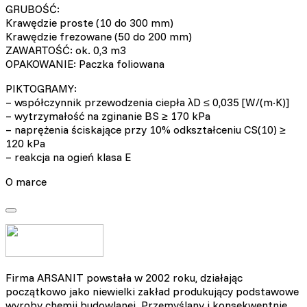
GRUBOŚĆ:
Krawędzie proste (10 do 300 mm)
Krawędzie frezowane (50 do 200 mm)
ZAWARTOŚĆ: ok. 0,3 m3
OPAKOWANIE: Paczka foliowana
PIKTOGRAMY:
– współczynnik przewodzenia ciepła λD ≤ 0,035 [W/(m·K)]
– wytrzymałość na zginanie BS ≥ 170 kPa
– naprężenia ściskające przy 10% odkształceniu CS(10) ≥
120 kPa
– reakcja na ogień klasa E
O marce
Firma ARSANIT powstała w 2002 roku, działając
początkowo jako niewielki zakład produkujący podstawowe
wyroby chemii budowlanej. Przemyślany i konsekwentnie