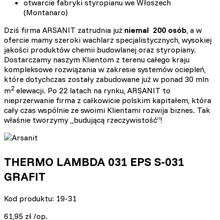
otwarcie fabryki styropianu we Włoszech
(Montanaro)
Dziś firma ARSANIT zatrudnia już
niemal 200 osób
, a w
ofercie mamy szeroki wachlarz specjalistycznych, wysokiej
jakości produktów chemii budowlanej oraz styropiany.
Dostarczamy naszym Klientom z terenu całego kraju
kompleksowe rozwiązania w zakresie systemów ociepleń,
które dotychczas zostały zabudowane już w ponad 30 mln
2
m
elewacji. Po 22 latach na rynku, ARSANIT to
nieprzerwanie firma z całkowicie polskim kapitałem, która
cały czas wspólnie ze swoimi Klientami rozwija biznes. Tak
właśnie tworzymy „budującą rzeczywistość”!
THERMO LAMBDA 031 EPS S-031
GRAFIT
Kod produktu: 19-31
61,95
zł
/op.