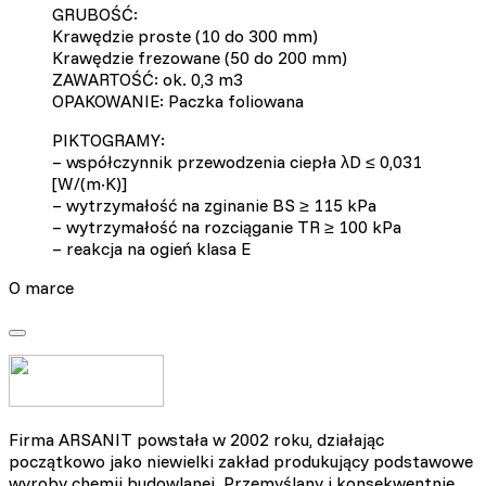
GRUBOŚĆ:
Krawędzie proste (10 do 300 mm)
Krawędzie frezowane (50 do 200 mm)
ZAWARTOŚĆ: ok. 0,3 m3
OPAKOWANIE: Paczka foliowana
PIKTOGRAMY:
– współczynnik przewodzenia ciepła λD ≤ 0,031
[W/(m·K)]
– wytrzymałość na zginanie BS ≥ 115 kPa
– wytrzymałość na rozciąganie TR ≥ 100 kPa
– reakcja na ogień klasa E
O marce
Firma ARSANIT powstała w 2002 roku, działając
początkowo jako niewielki zakład produkujący podstawowe
wyroby chemii budowlanej. Przemyślany i konsekwentnie