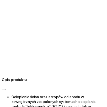
Nieklasyfikowane pliki cookie, to pliki, które są w procesie
klasyfikowania, wraz z dostawcami poszczególnych ciasteczek.
Odrzuć
Zapisz moje preferencje
Akceptuj wszystko
Opis produktu
Ocieplenie ścian oraz stropów od spodu w
zewnętrznych zespolonych systemach ocieplania
metodą “lekką-mokrą” (ETICS) zwanych także