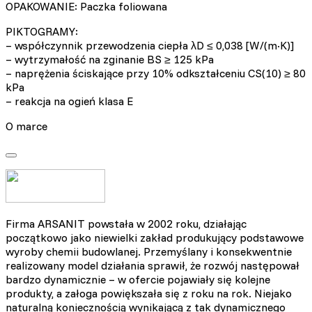
OPAKOWANIE: Paczka foliowana
PIKTOGRAMY:
– współczynnik przewodzenia ciepła λD ≤ 0,038 [W/(m·K)]
– wytrzymałość na zginanie BS ≥ 125 kPa
– naprężenia ściskające przy 10% odkształceniu CS(10) ≥ 80
kPa
– reakcja na ogień klasa E
O marce
Firma ARSANIT powstała w 2002 roku, działając
początkowo jako niewielki zakład produkujący podstawowe
wyroby chemii budowlanej. Przemyślany i konsekwentnie
realizowany model działania sprawił, że rozwój następował
bardzo dynamicznie – w ofercie pojawiały się kolejne
produkty, a załoga powiększała się z roku na rok. Niejako
naturalną koniecznością wynikającą z tak dynamicznego