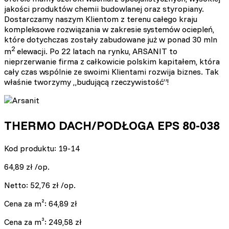
jakości produktów chemii budowlanej oraz styropiany.
Dostarczamy naszym Klientom z terenu całego kraju
kompleksowe rozwiązania w zakresie systemów ociepleń,
które dotychczas zostały zabudowane już w ponad 30 mln
2
m
elewacji. Po 22 latach na rynku, ARSANIT to
nieprzerwanie firma z całkowicie polskim kapitałem, która
cały czas wspólnie ze swoimi Klientami rozwija biznes. Tak
właśnie tworzymy „budującą rzeczywistość”!
THERMO DACH/PODŁOGA EPS 80-038
Kod produktu: 19-14
64,89
zł
/op.
Netto:
52,76
zł
/op.
Cena za m²:
64,89
zł
Cena za m³:
249,58
zł