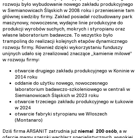
rozwoju było wybudowanie nowego zakładu produkcyjnego
w Siemianowicach Śląskich w 2008 roku i przeniesienie tam
głównej siedziby firmy. Zakład posiadał rozbudowany park
maszynowy, nowoczesne, wydajne linie produkcyjne do
produkcji wyrobów suchych, mokrych i styropianu oraz
własne laboratorium badawcze. To wszystko było
trampoliną do realizacji kolejnych etapów dynamicznego
rozwoju firmy. Również dzięki wykorzystaniu funduszy
unijnych udało się zrealizować znaczące „kamienie milowe”
w rozwoju firmy:
otwarcie drugiego zakładu produkcyjnego w Koninie w
2014 roku
oddanie do użytku nowego, nowoczesnego
laboratorium badawczo-szkoleniowego w centrali w
Siemianowicach Śląskich w 2023 roku
otwarcie trzeciego zakładu produkcyjnego w Łukowie
w 2024
otwarcie fabryki styropianu we Włoszech
(Montanaro)
Dziś firma ARSANIT zatrudnia już
niemal 200 osób
, a w
ofercie mamy szeroki wachlarz specjalistycznych, wysokiej