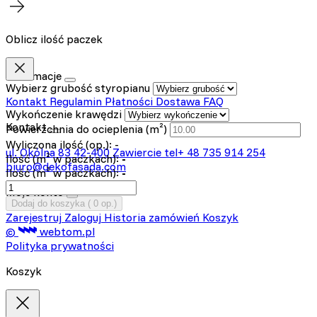
Oblicz ilość paczek
Informacje
Wybierz grubość styropianu
Kontakt
Regulamin
Płatności
Dostawa
FAQ
Wykończenie krawędzi
Kontakt
Powierzchnia do ocieplenia (m²)
Wyliczona ilość (op.):
-
ul. Okólna 83
42-400 Zawiercie
tel+ 48 735 914 254
Ilość (m² w paczkach):
-
biuro@dekofasada.com
Ilość (m³ w paczkach):
-
Moje konto
Dodaj do koszyka (
0
op.)
Zarejestruj
Zaloguj
Historia zamówień
Koszyk
©
webtom.pl
Polityka prywatności
Koszyk