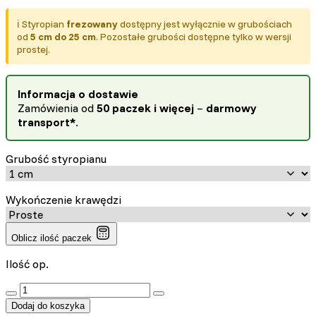
ℹ️ Styropian
frezowany
dostępny jest wyłącznie w grubościach
od
5 cm do 25 cm
. Pozostałe grubości dostępne tylko w wersji
prostej.
Informacja o dostawie
Zamówienia od
50 paczek i więcej
–
darmowy
transport*
.
Grubość styropianu
Wykończenie krawędzi
Oblicz ilość paczek
Ilość op.
:product_name quantity
Dodaj do koszyka