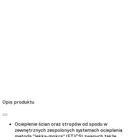
Nieklasyfikowane pliki cookie, to pliki, które są w procesie
klasyfikowania, wraz z dostawcami poszczególnych ciasteczek.
Odrzuć
Zapisz moje preferencje
Akceptuj wszystko
Opis produktu
Ocieplenie ścian oraz stropów od spodu w
zewnętrznych zespolonych systemach ocieplania
metodą “lekką-mokrą” (ETICS) zwanych także