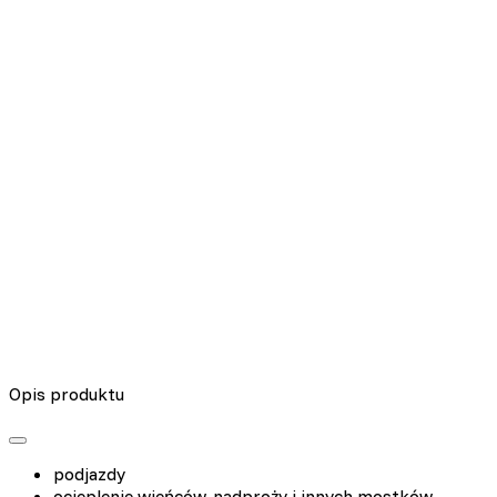
Nieklasyfikowane pliki cookie, to pliki, które są w procesie
klasyfikowania, wraz z dostawcami poszczególnych ciasteczek.
Odrzuć
Zapisz moje preferencje
Akceptuj wszystko
Opis produktu
podjazdy
ocieplenie wieńców, nadproży i innych mostków