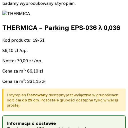
badamy wyprodukowany styropian.
THERMICA – Parking EPS-036 λ 0,036
Kod produktu: 19-51
86,10
zł
/op.
Netto:
70,00
zł
/op.
Cena za m²:
86,10
zł
Cena za m³:
331,15
zł
ℹ️ Styropian
frezowany
dostępny jest wyłącznie w grubościach
od
5 cm do 25 cm
. Pozostałe grubości dostępne tylko w wersji
prostej.
Informacja o dostawie