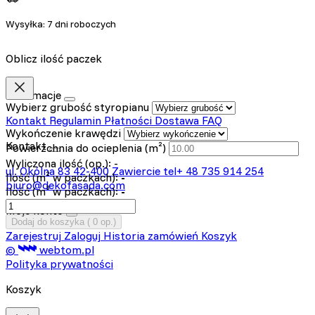
Wysyłka:
7 dni roboczych
Oblicz ilość paczek
Informacje
Wybierz grubość styropianu
Kontakt
Regulamin
Płatności
Dostawa
FAQ
Wykończenie krawędzi
Kontakt
Powierzchnia do ocieplenia (m²)
Wyliczona ilość (op.):
-
ul. Okólna 83
42-400 Zawiercie
tel+ 48 735 914 254
Ilość (m² w paczkach):
-
biuro@dekofasada.com
Ilość (m³ w paczkach):
-
Moje konto
Dodaj do koszyka (
0
op.)
Zarejestruj
Zaloguj
Historia zamówień
Koszyk
©
webtom.pl
Polityka prywatności
Koszyk