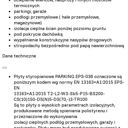
termicznych
parkingi, garaże
podłogi przemysłowe ( hale przemysłowe,
magazynowe)
izolacja cieplna ścian poniżej poziomu gruntu
pod pokrycie dachówką
wypełnienie konstrukcyjne nasypów drogowych
stropodachy bezpośrednio pod papą nawierzchniową
Dane techniczne
Płyty styropianowe PARKING EPS-036 oznaczone są
poniższym kodem wg normy EN 13163+A1:2015 EPS-
EN
13163+A1:2015 T2-L2-W3-Sb5-P15-BS200-
CS(10)150-DS(N)5-DS(70,-)3-TR100
Są to płyty o wysokich parametrach izolacyjnych,
produkowane metodą spieniania polistyrenu i
przeznaczone do wykonywania
izolacji cieplnych podłóg przemysłowych, garaży i
parkingów. Płyty mogą być produkowane w wersji z