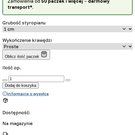
Zamówienia od
50 paczek i więcej
–
darmowy
transport*
.
Grubość styropianu
Wykończenie krawędzi
Oblicz ilość paczek
Ilość op.
:product_name quantity
Dodaj do koszyka
Informacje o wysyłce
Dostępność:
Na magazynie