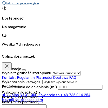
Informacje o wysyłce
Dostępność:
Na magazynie
Wysyłka:
7 dni roboczych
Oblicz ilość paczek
Informacje
Wybierz grubość styropianu
Kontakt
Regulamin
Płatności
Dostawa
FAQ
Wykończenie krawędzi
Kontakt
Powierzchnia do ocieplenia (m²)
Wyliczona ilość (op.):
-
ul. Okólna 83
42-400 Zawiercie
tel+ 48 735 914 254
Ilość (m² w paczkach):
-
biuro@dekofasada.com
Ilość (m³ w paczkach):
-