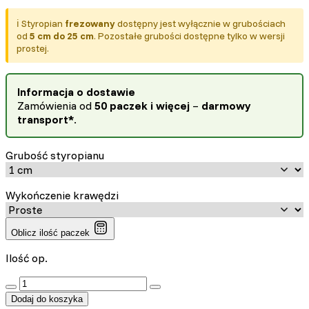
ℹ️ Styropian
frezowany
dostępny jest wyłącznie w grubościach
od
5 cm do 25 cm
. Pozostałe grubości dostępne tylko w wersji
prostej.
Informacja o dostawie
Zamówienia od
50 paczek i więcej
–
darmowy
transport*
.
Grubość styropianu
Wykończenie krawędzi
Oblicz ilość paczek
Ilość op.
:product_name quantity
Dodaj do koszyka