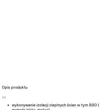
Nieklasyfikowane pliki cookie, to pliki, które są w procesie
klasyfikowania, wraz z dostawcami poszczególnych ciasteczek.
Odrzuć
Zapisz moje preferencje
Akceptuj wszystko
Opis produktu
wykonywanie izolacji cieplnych ścian w tym BSO (
metoda lekka-mokra)