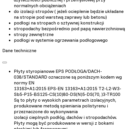
normalnych obciążeniach
do izolacji stropów ( jeżeli ocieplenie będzie układane
na stropie pod warstwą zaprawy lub betonu)
podłogi na stropach o sztywnej konstrukcji
stropodachy bezpośrednio pod papą nawierzchniową
stropy zewnętrzne
podłogi w systemie ogrzewania podłogowego
Dane techniczne
Płyty styropianowe EPS PODŁOGA/DACH-
038/STANDARD oznaczone są poniższym kodem wg
normy EN
13163+A1:2015 EPS-EN 13163+A1:2015 T2-L2-W3-
Sb5-P15-BS125-CS(10)80-DS(N)5-DS(70, )3-TR100
Są to płyty o wysokich parametrach izolacyjnych,
produkowane metodą spieniania polistyrenu i
przeznaczone do wykonywania
izolacji cieplnych podłóg, dachów i stropodachów.
Płyty mogą być produkowane w wersji z bokami
płaskimi lub frezowanymi.