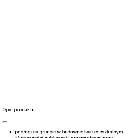
Nieklasyfikowane pliki cookie, to pliki, które są w procesie
klasyfikowania, wraz z dostawcami poszczególnych ciasteczek.
Odrzuć
Zapisz moje preferencje
Akceptuj wszystko
Opis produktu
podłogi na gruncie w budownictwie mieszkalnym
użyteczności publicznej i przemysłowej przy