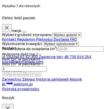
Wysyłka:
7 dni roboczych
Oblicz ilość paczek
Informacje
Wybierz grubość styropianu
Kontakt
Regulamin
Płatności
Dostawa
FAQ
Wykończenie krawędzi
Kontakt
Powierzchnia do ocieplenia (m²)
Wyliczona ilość (op.):
-
ul. Okólna 83
42-400 Zawiercie
tel+ 48 735 914 254
Ilość (m² w paczkach):
-
biuro@dekofasada.com
Ilość (m³ w paczkach):
-
Moje konto
Dodaj do koszyka (
0
op.)
Zarejestruj
Zaloguj
Historia zamówień
Koszyk
©
webtom.pl
Polityka prywatności
Koszyk