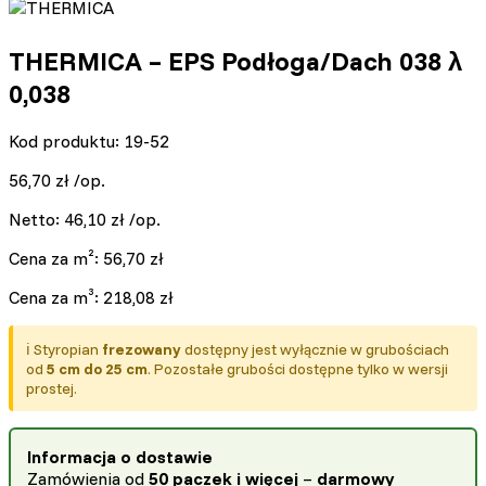
THERMICA – EPS Podłoga/Dach 038 λ
0,038
Kod produktu: 19-52
56,70
zł
/op.
Netto:
46,10
zł
/op.
Cena za m²:
56,70
zł
Cena za m³:
218,08
zł
ℹ️ Styropian
frezowany
dostępny jest wyłącznie w grubościach
od
5 cm do 25 cm
. Pozostałe grubości dostępne tylko w wersji
prostej.
Informacja o dostawie
Zamówienia od
50 paczek i więcej
–
darmowy