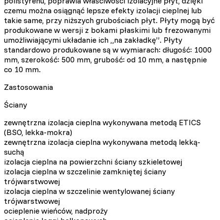
polistyrenu, poprawia właściwości izolacyjne płyt, dzięki
czemu można osiągnąć lepsze efekty izolacji cieplnej lub
takie same, przy niższych grubościach płyt. Płyty mogą być
produkowane w wersji z bokami płaskimi lub frezowanymi
umożliwiającymi układanie ich „na zakładkę”. Płyty
standardowo produkowane są w wymiarach: długość: 1000
mm, szerokość: 500 mm, grubość: od 10 mm, a następnie
co 10 mm.
Zastosowania
Ściany
zewnętrzna izolacja cieplna wykonywana metodą ETICS
(BSO, lekka-mokra)
zewnętrzna izolacja cieplna wykonywana metodą lekką-
suchą
izolacja cieplna na powierzchni ściany szkieletowej
izolacja cieplna w szczelinie zamkniętej ściany
trójwarstwowej
izolacja cieplna w szczelinie wentylowanej ściany
trójwarstwowej
ocieplenie wieńców, nadproży