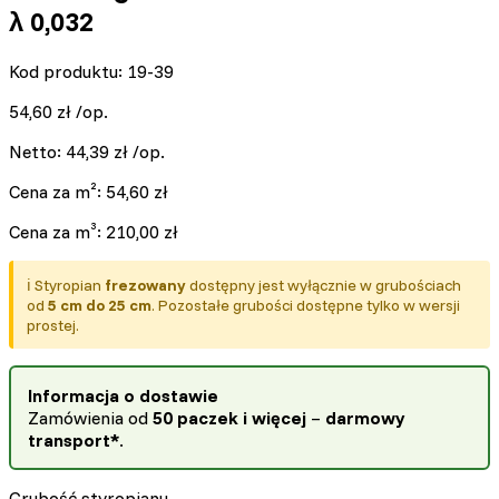
λ 0,032
Kod produktu: 19-39
54,60
zł
/op.
Netto:
44,39
zł
/op.
Cena za m²:
54,60
zł
Cena za m³:
210,00
zł
ℹ️ Styropian
frezowany
dostępny jest wyłącznie w grubościach
od
5 cm do 25 cm
. Pozostałe grubości dostępne tylko w wersji
prostej.
Informacja o dostawie
Zamówienia od
50 paczek i więcej
–
darmowy
transport*
.
Grubość styropianu