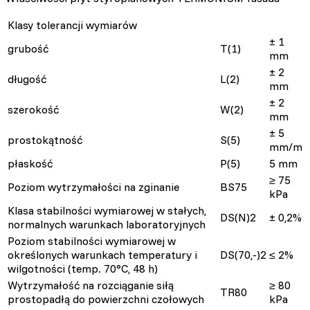
Klasy tolerancji wymiarów
± 1
grubość
T(1)
mm
± 2
długość
L(2)
mm
± 2
szerokość
W(2)
mm
± 5
prostokątność
S(5)
mm/m
płaskość
P(5)
5 mm
≥ 75
Poziom wytrzymałości na zginanie
BS75
kPa
Klasa stabilności wymiarowej w stałych,
DS(N)2
± 0,2%
normalnych warunkach laboratoryjnych
Poziom stabilności wymiarowej w
określonych warunkach temperatury i
DS(70,-)2
≤ 2%
wilgotności (temp. 70°C, 48 h)
Wytrzymałość na rozciąganie siłą
≥ 80
TR80
prostopadłą do powierzchni czołowych
kPa