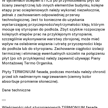
W systemach ociepleń ETICS po przymocowaniu płyt do
ściany zewnętrznej lub innych elementów budynku, kolejne
etapy prac ociepleniowych należy wykonać niezwłocznie,
jednak z zachowaniem odpowiedniej przerwy
technologicznej. Jest to konieczne do uzyskania
wystarczającej przyczepności/wytrzymałości kleju, którym
mocuje się styropian do podłoża. Zbyt szybkie rozpoczęcie
kolejnych etapów prac na przyklejonym styropianie,
szczególnie wykonywanie warstwy zbrojonej, może mieć
wpływ na osłabienie wiązania i utratę przyczepności kleju
do podłoża lub do styropianu. Zachowanie ciągłości izolacji
termicznej i eliminację ewentualnych szczelin na połączeniu
płyt (po ich przyklejeniu) należy zapewnić używając Piany
Montażowej Termo Organika.
Płyty TERMONIUM fasada, podczas montażu należy chronić
przed ich nadmiernym nagrzewaniem (ciemny kolor
absorbuje promienie słoneczne).
Dane techniczne
Właściwości płyt styropianowych TERMONIUM fasada