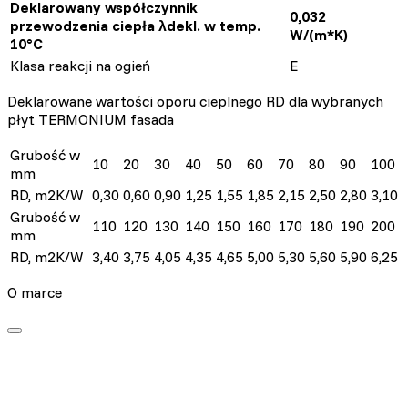
Deklarowany współczynnik
0,032
przewodzenia ciepła λdekl. w temp.
W/(m*K)
10°C
Klasa reakcji na ogień
E
Deklarowane wartości oporu cieplnego RD dla wybranych
płyt TERMONIUM fasada
Grubość w
10
20
30
40
50
60
70
80
90
100
mm
RD, m2K/W
0,30
0,60
0,90
1,25
1,55
1,85
2,15
2,50
2,80
3,10
Grubość w
110
120
130
140
150
160
170
180
190
200
mm
RD, m2K/W
3,40
3,75
4,05
4,35
4,65
5,00
5,30
5,60
5,90
6,25
O marce