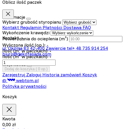
Oblicz ilość paczek
Informacje
Wybierz grubość styropianu
Kontakt
Regulamin
Płatności
Dostawa
FAQ
Wykończenie krawędzi
Kontakt
Powierzchnia do ocieplenia (m²)
Wyliczona ilość (op.):
-
ul. Okólna 83
42-400 Zawiercie
tel+ 48 735 914 254
Ilość (m² w paczkach):
-
biuro@dekofasada.com
Ilość (m³ w paczkach):
-
Moje konto
Dodaj do koszyka (
0
op.)
Zarejestruj
Zaloguj
Historia zamówień
Koszyk
©
webtom.pl
Polityka prywatności
Koszyk
Kwota
0,00
zł