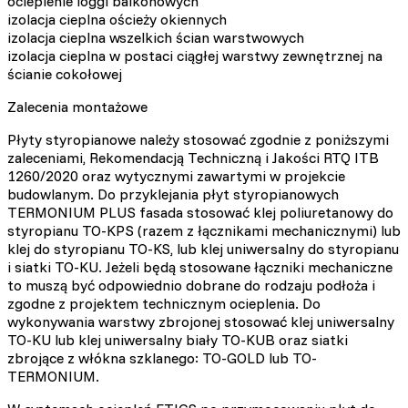
ocieplenie loggi balkonowych
izolacja cieplna ościeży okiennych
izolacja cieplna wszelkich ścian warstwowych
izolacja cieplna w postaci ciągłej warstwy zewnętrznej na
ścianie cokołowej
Zalecenia montażowe
Płyty styropianowe należy stosować zgodnie z poniższymi
zaleceniami, Rekomendacją Techniczną i Jakości RTQ ITB
1260/2020 oraz wytycznymi zawartymi w projekcie
budowlanym. Do przyklejania płyt styropianowych
TERMONIUM PLUS fasada stosować klej poliuretanowy do
styropianu TO-KPS (razem z łącznikami mechanicznymi) lub
klej do styropianu TO-KS, lub klej uniwersalny do styropianu
i siatki TO-KU. Jeżeli będą stosowane łączniki mechaniczne
to muszą być odpowiednio dobrane do rodzaju podłoża i
zgodne z projektem technicznym ocieplenia. Do
wykonywania warstwy zbrojonej stosować klej uniwersalny
TO-KU lub klej uniwersalny biały TO-KUB oraz siatki
zbrojące z włókna szklanego: TO-GOLD lub TO-
TERMONIUM.