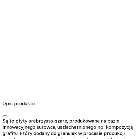
Nieklasyfikowane pliki cookie, to pliki, które są w procesie
klasyfikowania, wraz z dostawcami poszczególnych ciasteczek.
Odrzuć
Zapisz moje preferencje
Akceptuj wszystko
Opis produktu
Są to płyty srebrzysto-szare, produkowane na bazie
innowacyjnego surowca, uszlachetnionego np. kompozycją
grafitu, który dodany do granulek w procesie produkcji