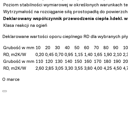
Poziom stabilności wymiarowej w określonych warunkach tem
Statystyka
Wytrzymałość na rozciąganie siłą prostopadłą do powierzch
Statystyczne pliki cookie p
Deklarowany współczynnik przewodzenia ciepła λdekl. w
na stronie, gromadząc i zgł
Klasa reakcji na ogień
Deklarowane wartości oporu cieplnego RD dla wybranych 
Marketing
Grubość w mm
10
20
30
40
50
60
70
80
90
10
Marketingowe pliki cookie s
reklam, które są istotne i 
RD, m2K/W
0,20
0,45
0,70
0,95
1,15
1,40
1,65
1,90
2,10
2,
reklamodawców strony trzec
Grubość w mm
110
120
130
140
150
160
170
180
190
20
RD, m2K/W
2,60
2,85
3,05
3,30
3,55
3,80
4,00
4,25
4,50
4,
Nieklasyfikowane
O marce
Nieklasyfikowane pliki cooki
Odrzuć