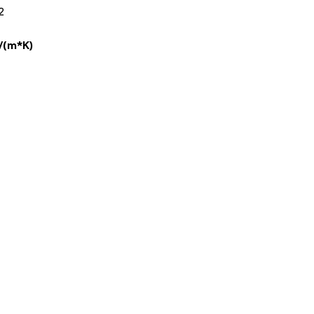
2
i użytkownicy zachowują się
/(m*K)
 Celem jest wyświetlanie
e dla wydawców i
zególnych ciasteczek.
Akceptuj wszystko