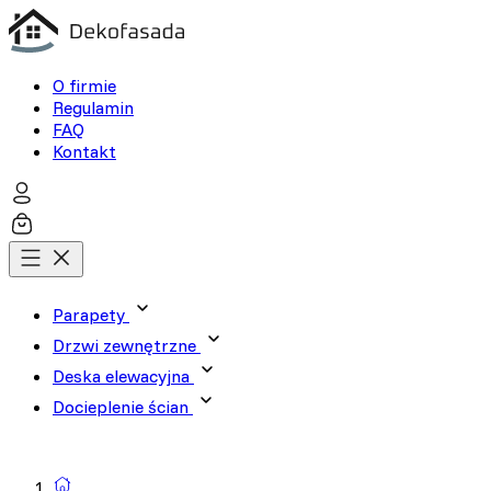
O firmie
Regulamin
FAQ
Kontakt
Parapety
Drzwi zewnętrzne
Deska elewacyjna
Docieplenie ścian
Wyszukiwarka produktów