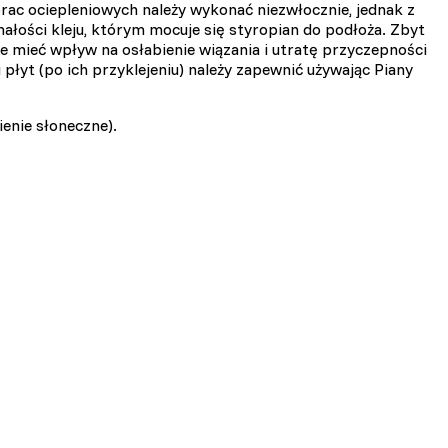
ac ociepleniowych należy wykonać niezwłocznie, jednak z
łości kleju, którym mocuje się styropian do podłoża. Zbyt
 mieć wpływ na osłabienie wiązania i utratę przyczepności
u płyt (po ich przyklejeniu) należy zapewnić używając Piany
enie słoneczne).
ciowe i analizować ruch w
znościowym, reklamowym i
yskanymi podczas
zie działać w zamierzony
y.
d lub funkcjonowanie strony,