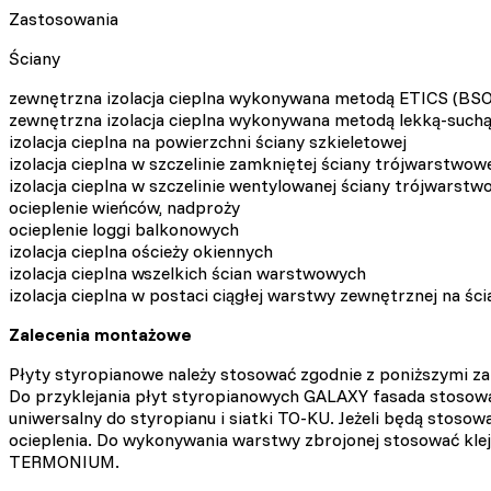
Zastosowania
Ściany
zewnętrzna izolacja cieplna wykonywana metodą ETICS (BSO
zewnętrzna izolacja cieplna wykonywana metodą lekką-such
izolacja cieplna na powierzchni ściany szkieletowej
izolacja cieplna w szczelinie zamkniętej ściany trójwarstwow
izolacja cieplna w szczelinie wentylowanej ściany trójwarstw
ocieplenie wieńców, nadproży
ocieplenie loggi balkonowych
izolacja cieplna ościeży okiennych
izolacja cieplna wszelkich ścian warstwowych
izolacja cieplna w postaci ciągłej warstwy zewnętrznej na śc
Zalecenia montażowe
Płyty styropianowe należy stosować zgodnie z poniższymi z
Do przyklejania płyt styropianowych GALAXY fasada stosować
uniwersalny do styropianu i siatki TO-KU. Jeżeli będą stos
ocieplenia. Do wykonywania warstwy zbrojonej stosować klej
TERMONIUM.