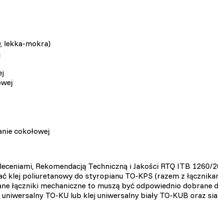
, lekka-mokra)
ą
ej
owej
ianie cokołowej
aleceniami, Rekomendacją Techniczną i Jakości RTQ ITB 1260
 klej poliuretanowy do styropianu TO-KPS (razem z łącznikami
owane łączniki mechaniczne to muszą być odpowiednio dobrane 
 uniwersalny TO-KU lub klej uniwersalny biały TO-KUB oraz si