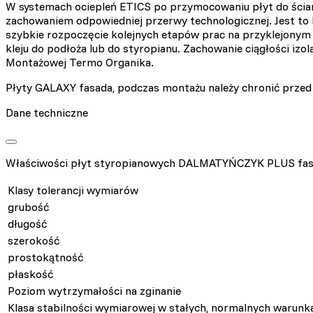
W systemach ociepleń ETICS po przymocowaniu płyt do ściany
zachowaniem odpowiedniej przerwy technologicznej. Jest to 
szybkie rozpoczęcie kolejnych etapów prac na przyklejonym 
kleju do podłoża lub do styropianu. Zachowanie ciągłości izol
Montażowej Termo Organika.
Płyty GALAXY fasada, podczas montażu należy chronić przed
Wykorzystujemy pliki cookie
Dane techniczne
naszej witrynie. Informacje
analitycznym. Partnerzy mog
korzystania z ich usług.
Właściwości płyt styropianowych DALMATYŃCZYK PLUS fa
Niezbędne
Klasy tolerancji wymiarów
grubość
Niezbędne pliki cookie mają
sposób bez nich. Te pliki c
długość
szerokość
prostokątność
Preferencje
płaskość
Pliki cookie dotyczące prefe
Poziom wytrzymałości na zginanie
np. preferowany język lub re
Klasa stabilności wymiarowej w stałych, normalnych warunk