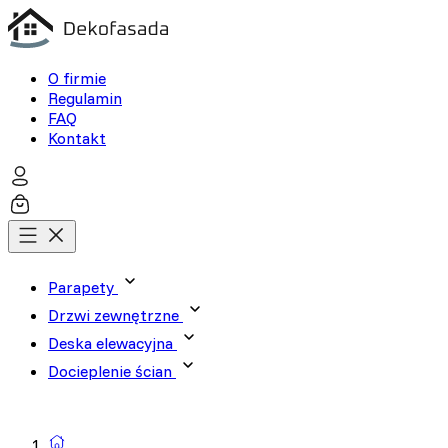
O firmie
Regulamin
FAQ
Kontakt
Parapety
Drzwi zewnętrzne
Deska elewacyjna
Docieplenie ścian
Wyszukiwarka produktów