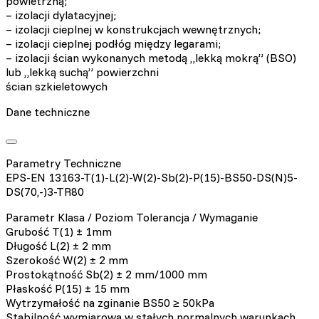
powietrzną;
– izolacji dylatacyjnej;
– izolacji cieplnej w konstrukcjach wewnętrznych;
– izolacji cieplnej podłóg między legarami;
– izolacji ścian wykonanych metodą „lekką mokrą” (BSO)
lub „lekką suchą” powierzchni
ścian szkieletowych
Dane techniczne
Parametry Techniczne
EPS-EN 13163-T(1)-L(2)-W(2)-Sb(2)-P(15)-BS50-DS(N)5-
DS(70,-)3-TR80
Parametr Klasa / Poziom Tolerancja / Wymaganie
Grubość T(1) ± 1mm
Długość L(2) ± 2 mm
Szerokość W(2) ± 2 mm
Prostokątność Sb(2) ± 2 mm/1000 mm
Płaskość P(15) ± 15 mm
Wytrzymałość na zginanie BS50 ≥ 50kPa
Stabilność wymiarowa w stałych normalnych warunkach