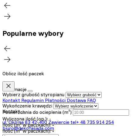
Popularne wybory
Oblicz ilość paczek
Informacje
Wybierz grubość styropianu
Kontakt
Regulamin
Płatności
Dostawa
FAQ
Wykończenie krawędzi
Kontakt
Powierzchnia do ocieplenia (m²)
Wyliczona ilość (op.):
-
ul. Okólna 83
42-400 Zawiercie
tel+ 48 735 914 254
Ilość (m² w paczkach):
-
biuro@dekofasada.com
Ilość (m³ w paczkach):
-