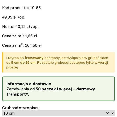
Kod produktu: 19-55
49,35
zł
/op.
Netto:
40,12
zł
/op.
Cena za m²:
1,65
zł
Cena za m³:
164,50
zł
ℹ️ Styropian
frezowany
dostępny jest wyłącznie w grubościach
od
5 cm do 25 cm
. Pozostałe grubości dostępne tylko w wersji
prostej.
Informacja o dostawie
Zamówienia od
50 paczek i więcej
–
darmowy
transport*
.
Grubość styropianu