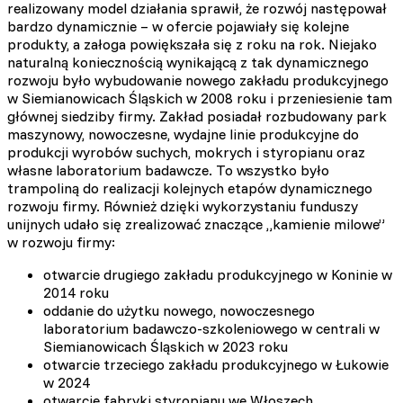
realizowany model działania sprawił, że rozwój następował
bardzo dynamicznie – w ofercie pojawiały się kolejne
produkty, a załoga powiększała się z roku na rok. Niejako
naturalną koniecznością wynikającą z tak dynamicznego
rozwoju było wybudowanie nowego zakładu produkcyjnego
w Siemianowicach Śląskich w 2008 roku i przeniesienie tam
głównej siedziby firmy. Zakład posiadał rozbudowany park
maszynowy, nowoczesne, wydajne linie produkcyjne do
produkcji wyrobów suchych, mokrych i styropianu oraz
własne laboratorium badawcze. To wszystko było
trampoliną do realizacji kolejnych etapów dynamicznego
rozwoju firmy. Również dzięki wykorzystaniu funduszy
unijnych udało się zrealizować znaczące „kamienie milowe”
w rozwoju firmy:
otwarcie drugiego zakładu produkcyjnego w Koninie w
2014 roku
oddanie do użytku nowego, nowoczesnego
laboratorium badawczo-szkoleniowego w centrali w
Siemianowicach Śląskich w 2023 roku
otwarcie trzeciego zakładu produkcyjnego w Łukowie
w 2024
otwarcie fabryki styropianu we Włoszech