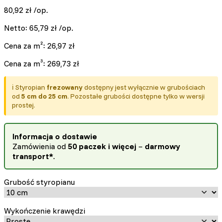
80,92
zł
/op.
Netto:
65,79
zł
/op.
Cena za m²:
26,97
zł
Cena za m³:
269,73
zł
ℹ️ Styropian
frezowany
dostępny jest wyłącznie w grubościach
od
5 cm do 25 cm
. Pozostałe grubości dostępne tylko w wersji
prostej.
Informacja o dostawie
Zamówienia od
50 paczek i więcej
–
darmowy
transport*
.
Grubość styropianu
Wykończenie krawędzi