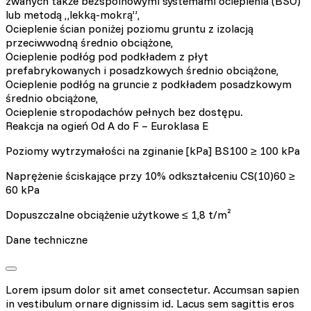
zwanych także bezspoinowymi systemami ocieplenia (BSO)
lub metodą „lekką-mokrą”,
Ocieplenie ścian poniżej poziomu gruntu z izolacją
przeciwwodną średnio obciążone,
Ocieplenie podłóg pod podkładem z płyt
prefabrykowanych i posadzkowych średnio obciążone,
Ocieplenie podłóg na gruncie z podkładem posadzkowym
średnio obciążone,
Ocieplenie stropodachów pełnych bez dostępu.
Reakcja na ogień Od A do F – Euroklasa E
Poziomy wytrzymałości na zginanie [kPa] BS100 ≥ 100 kPa
Naprężenie ściskające przy 10% odkształceniu CS(10)60 ≥
60 kPa
Dopuszczalne obciążenie użytkowe ≤ 1,8 t/m²
Dane techniczne
Lorem ipsum dolor sit amet consectetur. Accumsan sapien
in vestibulum ornare dignissim id. Lacus sem sagittis eros