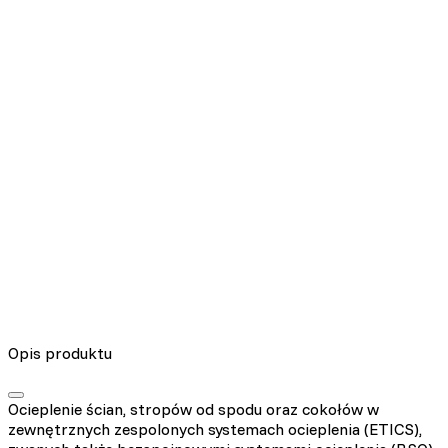
Nieklasyfikowane pliki cookie, to pliki, które są w procesie
klasyfikowania, wraz z dostawcami poszczególnych ciasteczek.
Odrzuć
Zapisz moje preferencje
Akceptuj wszystko
Opis produktu
Ocieplenie ścian, stropów od spodu oraz cokołów w
zewnętrznych zespolonych systemach ocieplenia (ETICS),