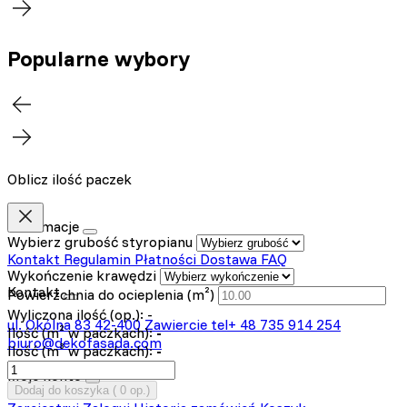
Popularne wybory
Oblicz ilość paczek
Informacje
Wybierz grubość styropianu
Kontakt
Regulamin
Płatności
Dostawa
FAQ
Wykończenie krawędzi
Kontakt
Powierzchnia do ocieplenia (m²)
Wyliczona ilość (op.):
-
ul. Okólna 83
42-400 Zawiercie
tel+ 48 735 914 254
Ilość (m² w paczkach):
-
biuro@dekofasada.com
Ilość (m³ w paczkach):
-
Moje konto
Dodaj do koszyka (
0
op.)