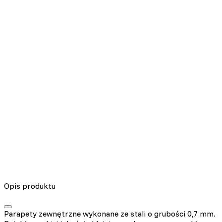
Nieklasyfikowane pliki cookie, to pliki, które są w procesie
klasyfikowania, wraz z dostawcami poszczególnych ciasteczek.
Odrzuć
Zapisz moje preferencje
Akceptuj wszystko
Opis produktu
Parapety zewnętrzne wykonane ze stali o grubości 0,7 mm.