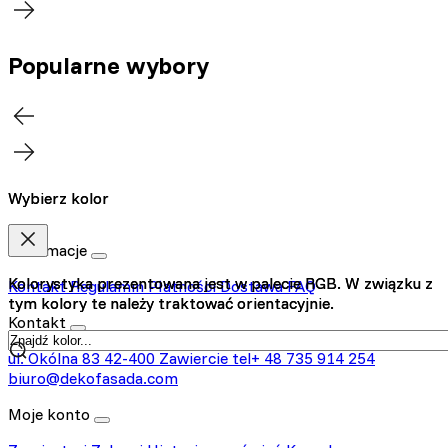
Popularne wybory
Wybierz kolor
Wybierz kolor
Informacje
Kolorystyka prezentowana jest w palecie RGB. W związku z
Kolorystyka prezentowana jest w palecie RGB. W związku z
Kontakt
Regulamin
Płatności
Dostawa
FAQ
tym kolory te należy traktować orientacyjnie.
tym kolory te należy traktować orientacyjnie.
Kontakt
ul. Okólna 83
42-400 Zawiercie
tel+ 48 735 914 254
biuro@dekofasada.com
Moje konto