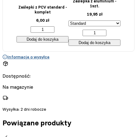
Zaślepka z aluminium -
1szt.
Zaślepki z PCV standard -
komplet
19,95
zł
6,00
zł
Dodaj do koszyka
Dodaj do koszyka
Informacje o wysyłce
Dostępność:
Na magazynie
Wysyłka:
2 dni robocze
Powiązane produkty