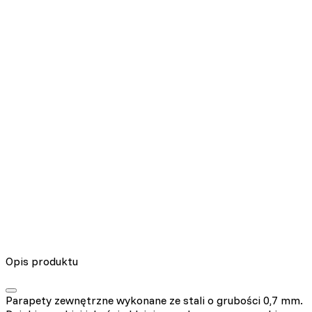
Nieklasyfikowane pliki cookie, to pliki, które są w procesie
klasyfikowania, wraz z dostawcami poszczególnych ciasteczek.
Odrzuć
Zapisz moje preferencje
Akceptuj wszystko
Opis produktu
Parapety zewnętrzne wykonane ze stali o grubości 0,7 mm.