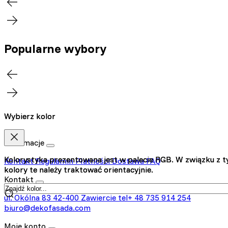
Popularne wybory
Wybierz kolor
Wybierz kolor
Informacje
Kolorystyka prezentowana jest w palecie RGB. W związku z 
Kolorystyka prezentowana jest w palecie RGB. W związku z 
Kontakt
Regulamin
Płatności
Dostawa
FAQ
kolory te należy traktować orientacyjnie.
kolory te należy traktować orientacyjnie.
Kontakt
ul. Okólna 83
42-400 Zawiercie
tel+ 48 735 914 254
biuro@dekofasada.com
Moje konto