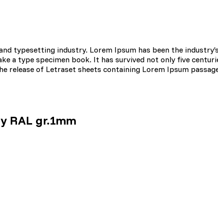
rencji umożliwiają stronie zapamiętanie informacji, które zmieniają wyglą
gion, w którym znajduje się użytkownik.
and typesetting industry. Lorem Ipsum has been the industry’
e a type specimen book. It has survived not only five centurie
 the release of Letraset sheets containing Lorem Ipsum passag
omagają właścicielem stron internetowych zrozumieć, w jaki sposób różn
aszając anonimowe informacje.
ny RAL gr.1mm
tosowane są w celu śledzenia użytkowników na stronach internetowych.
interesujące dla poszczególnych użytkowników i tym samym bardziej cenn
iej.
e, to pliki, które są w procesie klasyfikowania, wraz z dostawcami poszc