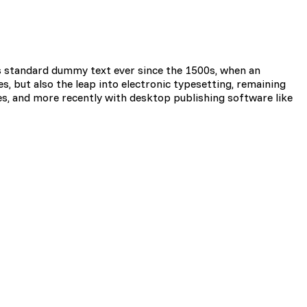
d lub funkcjonowanie strony,
s standard dummy text ever since the 1500s, when an
s, but also the leap into electronic typesetting, remaining
es, and more recently with desktop publishing software like
i użytkownicy zachowują się
 Celem jest wyświetlanie
e dla wydawców i
zególnych ciasteczek.