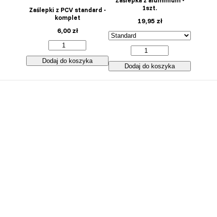
Zaślepka z aluminium -
1szt.
Zaślepki z PCV standard -
komplet
19,95
zł
6,00
zł
Dodaj do koszyka
Dodaj do koszyka