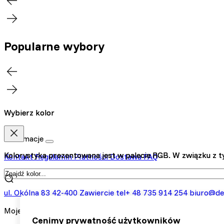
Popularne wybory
Wybierz kolor
Wybierz kolor
Informacje
Kolorystyka prezentowana jest w palecie RGB. W związku z ty
Kolorystyka prezentowana jest w palecie RGB. W związku z ty
Kontakt
Regulamin
Płatności
Dostawa
FAQ
Kontakt
ul. Okólna 83
42-400 Zawiercie
tel+ 48 735 914 254
biuro@de
Moje konto
Cenimy prywatność użytkowników