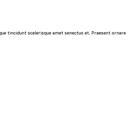
que tincidunt scelerisque amet senectus et. Praesent ornare
ciowe i analizować ruch w
znościowym, reklamowym i
yskanymi podczas
zie działać w zamierzony
y.