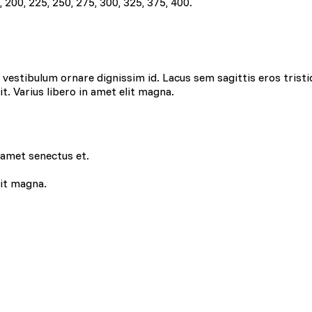
00, 225, 250, 275, 300, 325, 375, 400.
estibulum ornare dignissim id. Lacus sem sagittis eros tristi
lit. Varius libero in amet elit magna.
 amet senectus et.
lit magna.
 do spersonalizowania treści i reklam, aby oferować funkcje społecznoś
 o tym, jak korzystasz z naszej witryny, udostępniamy partnerom społec
ą połączyć te informacje z innymi danymi otrzymanymi od Ciebie lub uz
 kluczowe znaczenie dla podstawowych funkcji witryny i witryna nie będ
ookie nie przechowują żadnych danych umożliwiających identyfikację osob