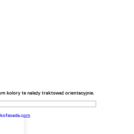
m kolory te należy traktować orientacyjnie.
m kolory te należy traktować orientacyjnie.
kofasada.com