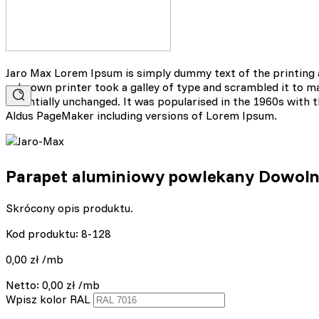
Preferencje
Pliki cookie dotyczące prefe
np. preferowany język lub re
Jaro Max Lorem Ipsum is simply dummy text of the printing 
unknown printer took a galley of type and scrambled it to mak
essentially unchanged. It was popularised in the 1960s with
Statystyka
Aldus PageMaker including versions of Lorem Ipsum.
Statystyczne pliki cookie p
na stronie, gromadząc i zgł
Parapet aluminiowy powlekany Dowol
Marketing
Marketingowe pliki cookie s
Skrócony opis produktu.
reklam, które są istotne i 
reklamodawców strony trzec
Kod produktu: 8-128
0,00
zł
/mb
Nieklasyfikowane
Netto:
0,00
zł
/mb
Nieklasyfikowane pliki cooki
Wpisz kolor RAL