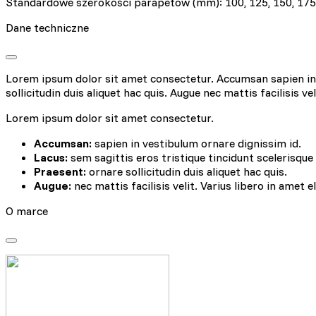
Standardowe szerokości parapetów (mm): 100, 125, 150, 175, 2
Dane techniczne
Lorem ipsum dolor sit amet consectetur. Accumsan sapien in v
sollicitudin duis aliquet hac quis. Augue nec mattis facilisis ve
Lorem ipsum dolor sit amet consectetur.
Accumsan:
sapien in vestibulum ornare dignissim id.
Lacus:
sem sagittis eros tristique tincidunt scelerisque
Praesent:
ornare sollicitudin duis aliquet hac quis.
Augue:
nec mattis facilisis velit. Varius libero in amet e
Wykorzystujemy pliki cookie
naszej witrynie. Informacje
O marce
analitycznym. Partnerzy mog
korzystania z ich usług.
Niezbędne
Niezbędne pliki cookie mają
sposób bez nich. Te pliki c