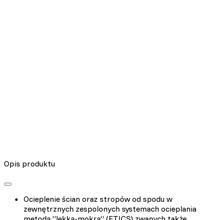
Nieklasyfikowane pliki cookie, to pliki, które są w procesie
klasyfikowania, wraz z dostawcami poszczególnych ciasteczek.
Odrzuć
Zapisz moje preferencje
Akceptuj wszystko
Opis produktu
Ocieplenie ścian oraz stropów od spodu w
zewnętrznych zespolonych systemach ocieplania
metodą “lekką-mokrą” (ETICS) zwanych także