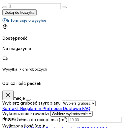
:product_name quantity
Dodaj do koszyka
Informacje o wysyłce
Dostępność:
Na magazynie
Wysyłka:
7 dni roboczych
Oblicz ilość paczek
Informacje
Wybierz grubość styropianu
Kontakt
Regulamin
Płatności
Dostawa
FAQ
Wykończenie krawędzi
Kontakt
Powierzchnia do ocieplenia (m²)
Wyliczona ilość (op.):
-