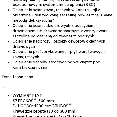
bezspoinowymi systemami ocieplenia (BSO)
Ocieplenie ścian zewnętrznych w konstrukcji z
okładziną i wentylowaną szczeliną powietrzną, zwaną
metodą „lekką-suchą”
Ocieplenie ścian szkieletowych z poszyciem
drewnianym lub drewnopochodnym z wentylowaną
szczeliną powietrzną od zewnątrz pod tynk
Ocieplenie nadproży i ościeży otworów okiennych i
drzwiowych
Ocieplenie prefabrykowanych płyt warstwowych
zewnętrznych
Ocieplenie dachów stromych od wewnątrz pod
konstrukcją nośną
Dane techniczne
WYMIARY PŁYT:
SZEROKOŚĆ: 500 mm
DŁUGOŚĆ: 1000 mmGRUBOŚĆ:
Krawędzie proste (10 do 300 mm)
Krawędzie frezowane (50 do 200 mm)