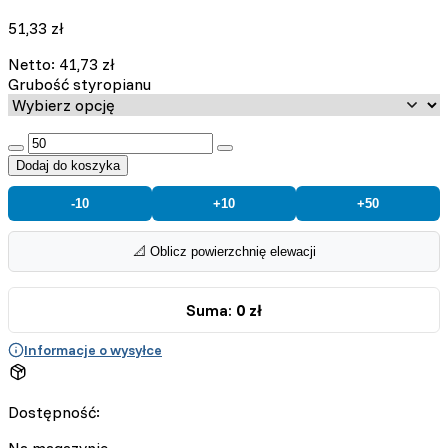
51,33
zł
Netto:
41,73
zł
Grubość styropianu
:product_name quantity
Dodaj do koszyka
-10
+10
+50
📐 Oblicz powierzchnię elewacji
Suma:
0 zł
Informacje o wysyłce
Dostępność:
Na magazynie