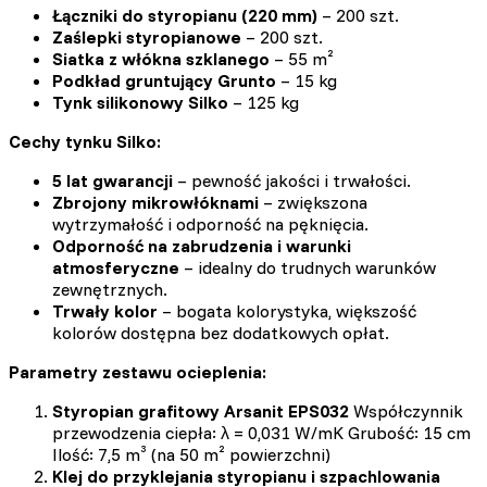
Łączniki do styropianu (220 mm)
– 200 szt.
Zaślepki styropianowe
– 200 szt.
Siatka z włókna szklanego
– 55 m²
Podkład gruntujący Grunto
– 15 kg
Tynk silikonowy Silko
– 125 kg
Cechy tynku Silko:
5 lat gwarancji
– pewność jakości i trwałości.
Zbrojony mikrowłóknami
– zwiększona
wytrzymałość i odporność na pęknięcia.
Odporność na zabrudzenia i warunki
atmosferyczne
– idealny do trudnych warunków
zewnętrznych.
Trwały kolor
– bogata kolorystyka, większość
kolorów dostępna bez dodatkowych opłat.
Parametry zestawu ocieplenia:
Styropian grafitowy Arsanit EPS032
Współczynnik
przewodzenia ciepła: λ = 0,031 W/mK Grubość: 15 cm
Ilość: 7,5 m³ (na 50 m² powierzchni)
Klej do przyklejania styropianu i szpachlowania