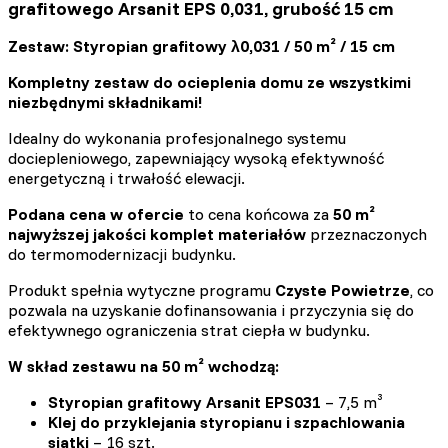
grafitowego Arsanit EPS 0,031, grubość 15 cm
Zestaw: Styropian grafitowy λ0,031 / 50 m² / 15 cm
Kompletny zestaw do ocieplenia domu ze wszystkimi
niezbędnymi składnikami!
Idealny do wykonania profesjonalnego systemu
dociepleniowego, zapewniający wysoką efektywność
energetyczną i trwałość elewacji.
Podana cena w ofercie
to cena końcowa za
50 m²
najwyższej jakości komplet materiałów
przeznaczonych
do termomodernizacji budynku.
Produkt spełnia wytyczne programu
Czyste Powietrze
, co
pozwala na uzyskanie dofinansowania i przyczynia się do
efektywnego ograniczenia strat ciepła w budynku.
W skład zestawu na 50 m² wchodzą:
Styropian grafitowy Arsanit EPS031
– 7,5 m³
Klej do przyklejania styropianu i szpachlowania
siatki
– 16 szt.