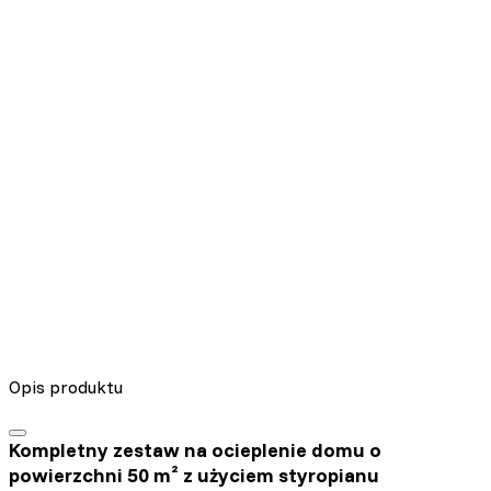
Nieklasyfikowane pliki cookie, to pliki, które są w procesie
klasyfikowania, wraz z dostawcami poszczególnych ciasteczek.
Odrzuć
Zapisz moje preferencje
Akceptuj wszystko
Opis produktu
Kompletny zestaw na ocieplenie domu o
powierzchni 50 m² z użyciem styropianu