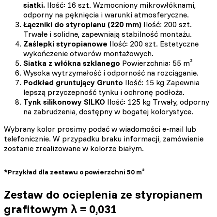
siatki.
Ilość: 16 szt. Wzmocniony mikrowłóknami,
odporny na pęknięcia i warunki atmosferyczne.
Łączniki do styropianu (220 mm)
Ilość: 200 szt.
Trwałe i solidne, zapewniają stabilność montażu.
Zaślepki styropianowe
Ilość: 200 szt. Estetyczne
wykończenie otworów montażowych.
Siatka z włókna szklanego
Powierzchnia: 55 m²
Wysoka wytrzymałość i odporność na rozciąganie.
Podkład gruntujący Grunto
Ilość: 15 kg Zapewnia
lepszą przyczepność tynku i ochronę podłoża.
Tynk silikonowy SILKO
Ilość: 125 kg Trwały, odporny
na zabrudzenia, dostępny w bogatej kolorystyce.
Wybrany kolor prosimy podać w wiadomości e-mail lub
telefonicznie. W przypadku braku informacji, zamówienie
zostanie zrealizowane w kolorze białym.
*Przykład dla zestawu o powierzchni 50 m²
Zestaw do ocieplenia ze styropianem
grafitowym λ = 0,031