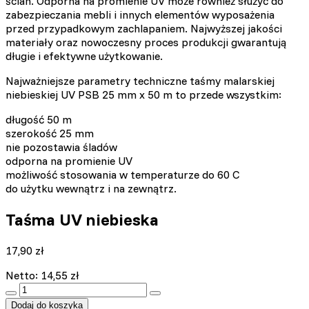
ścian. Odporna na promienie UV może również służyć do
zabezpieczania mebli i innych elementów wyposażenia
przed przypadkowym zachlapaniem. Najwyższej jakości
materiały oraz nowoczesny proces produkcji gwarantują
długie i efektywne użytkowanie.
Najważniejsze parametry techniczne taśmy malarskiej
niebieskiej UV PSB 25 mm x 50 m to przede wszystkim:
długość 50 m
szerokość 25 mm
nie pozostawia śladów
odporna na promienie UV
możliwość stosowania w temperaturze do 60 C
do użytku wewnątrz i na zewnątrz.
Taśma UV niebieska
17,90
zł
Netto:
14,55
zł
:product_name quantity
Dodaj do koszyka