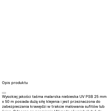
Nieklasyfikowane pliki cookie, to pliki, które są w procesie
klasyfikowania, wraz z dostawcami poszczególnych ciasteczek.
Odrzuć
Zapisz moje preferencje
Akceptuj wszystko
Opis produktu
Wysokiej jakości taśma malarska niebieska UV PSB 25 mm
x 50 m posiada dużą siłę klejenia i jest przeznaczona do
zabezpieczania krawędzi w trakcie malowania sufitów lub