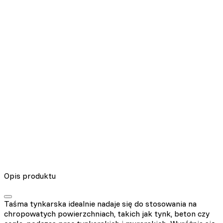
Nieklasyfikowane pliki cookie, to pliki, które są w procesie
klasyfikowania, wraz z dostawcami poszczególnych ciasteczek.
Odrzuć
Zapisz moje preferencje
Akceptuj wszystko
Opis produktu
Taśma tynkarska idealnie nadaje się do stosowania na
chropowatych powierzchniach, takich jak tynk, beton czy