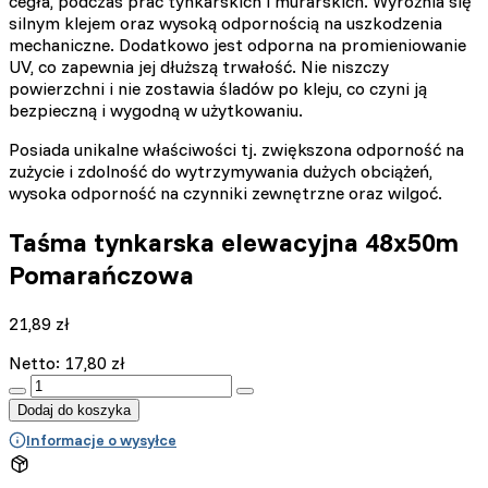
cegła, podczas prac tynkarskich i murarskich. Wyróżnia się
silnym klejem oraz wysoką odpornością na uszkodzenia
mechaniczne. Dodatkowo jest odporna na promieniowanie
UV, co zapewnia jej dłuższą trwałość. Nie niszczy
powierzchni i nie zostawia śladów po kleju, co czyni ją
bezpieczną i wygodną w użytkowaniu.
Posiada unikalne właściwości tj. zwiększona odporność na
zużycie i zdolność do wytrzymywania dużych obciążeń,
wysoka odporność na czynniki zewnętrzne oraz wilgoć.
Taśma tynkarska elewacyjna 48x50m
Pomarańczowa
21,89
zł
Netto:
17,80
zł
:product_name quantity
Dodaj do koszyka
Informacje o wysyłce