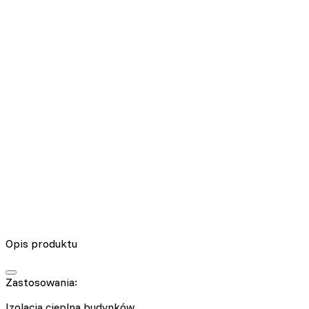
Nieklasyfikowane pliki cookie, to pliki, które są w procesie
klasyfikowania, wraz z dostawcami poszczególnych ciasteczek.
Odrzuć
Zapisz moje preferencje
Akceptuj wszystko
Opis produktu
Zastosowania:
Izolacja cieplna budynków