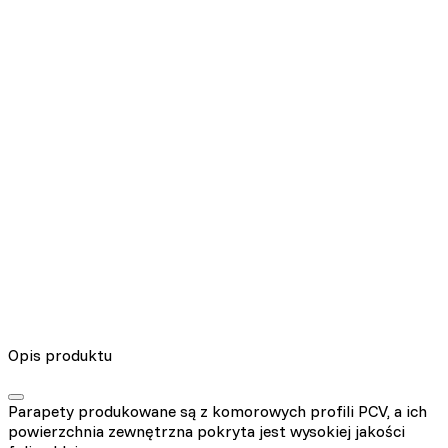
Nieklasyfikowane pliki cookie, to pliki, które są w procesie
klasyfikowania, wraz z dostawcami poszczególnych ciasteczek.
Odrzuć
Zapisz moje preferencje
Akceptuj wszystko
Opis produktu
Parapety produkowane są z komorowych profili PCV, a ich
powierzchnia zewnętrzna pokryta jest wysokiej jakości