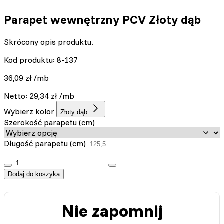
Parapet wewnętrzny PCV Złoty dąb
Skrócony opis produktu.
Kod produktu: 8-137
36,09
zł
/mb
Netto:
29,34
zł
/mb
Wybierz kolor
Złoty dąb
Szerokość parapetu (cm)
Długość parapetu (cm)
:product_name quantity
Dodaj do koszyka
Nie zapomnij