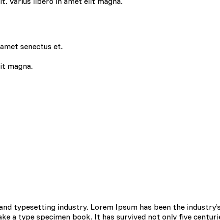
lit. Varius libero in amet elit magna.
 amet senectus et.
lit magna.
 do spersonalizowania treści i reklam, aby oferować funkcje społecznoś
 o tym, jak korzystasz z naszej witryny, udostępniamy partnerom społec
ą połączyć te informacje z innymi danymi otrzymanymi od Ciebie lub uz
 kluczowe znaczenie dla podstawowych funkcji witryny i witryna nie będ
ookie nie przechowują żadnych danych umożliwiających identyfikację osob
and typesetting industry. Lorem Ipsum has been the industry’
rencji umożliwiają stronie zapamiętanie informacji, które zmieniają wyglą
e a type specimen book. It has survived not only five centurie