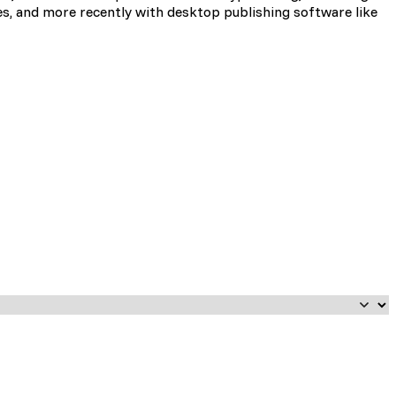
es, and more recently with desktop publishing software like
i użytkownicy zachowują się
 Celem jest wyświetlanie
e dla wydawców i
zególnych ciasteczek.
Akceptuj wszystko