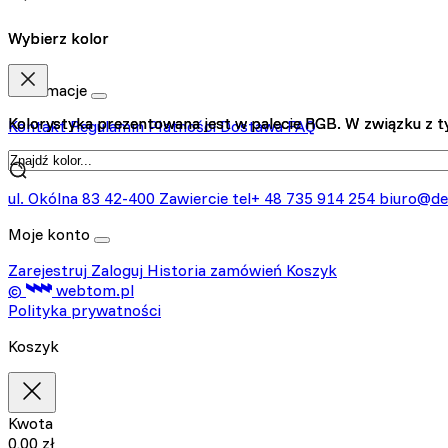
Wybierz kolor
Wybierz kolor
Informacje
Kolorystyka prezentowana jest w palecie RGB. W związku z ty
Kolorystyka prezentowana jest w palecie RGB. W związku z ty
Kontakt
Regulamin
Płatności
Dostawa
FAQ
Kontakt
ul. Okólna 83
42-400 Zawiercie
tel+ 48 735 914 254
biuro@de
Moje konto
Zarejestruj
Zaloguj
Historia zamówień
Koszyk
©
webtom.pl
Polityka prywatności
Koszyk
Kwota
0,00
zł