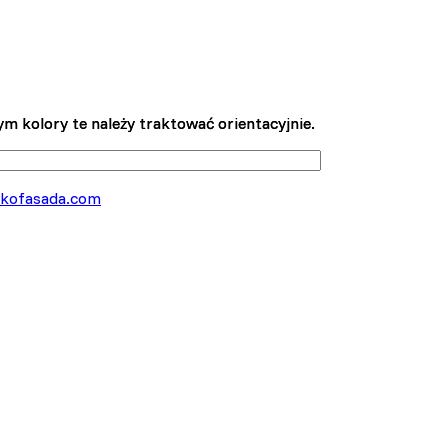
m kolory te należy traktować orientacyjnie.
m kolory te należy traktować orientacyjnie.
kofasada.com