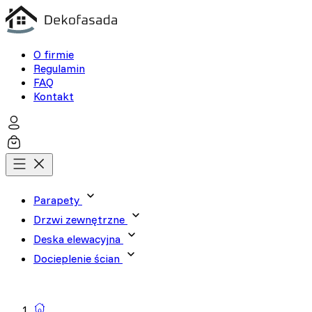
O firmie
Regulamin
FAQ
Kontakt
Parapety
Drzwi zewnętrzne
Deska elewacyjna
Docieplenie ścian
Wyszukiwarka produktów