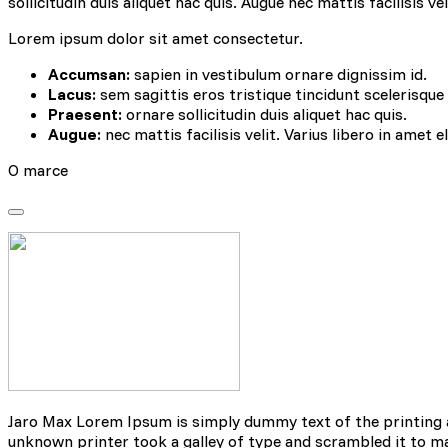
sollicitudin duis aliquet hac quis. Augue nec mattis facilisis ve
Lorem ipsum dolor sit amet consectetur.
Accumsan:
sapien in vestibulum ornare dignissim id.
Lacus:
sem sagittis eros tristique tincidunt scelerisque
Praesent:
ornare sollicitudin duis aliquet hac quis.
Augue:
nec mattis facilisis velit. Varius libero in amet e
O marce
Wykorzystujemy pliki cookie
naszej witrynie. Informacje
analitycznym. Partnerzy mog
korzystania z ich usług.
Niezbędne
Niezbędne pliki cookie mają
sposób bez nich. Te pliki c
Preferencje
Jaro Max Lorem Ipsum is simply dummy text of the printing 
Pliki cookie dotyczące prefe
unknown printer took a galley of type and scrambled it to mak