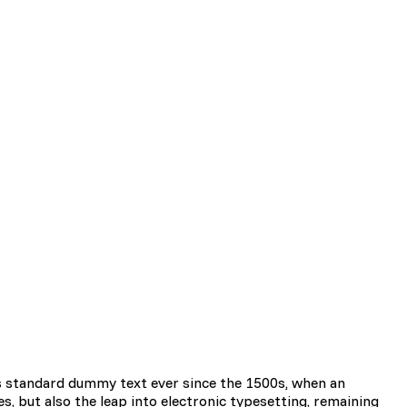
ciowe i analizować ruch w
znościowym, reklamowym i
yskanymi podczas
zie działać w zamierzony
y.
s standard dummy text ever since the 1500s, when an
d lub funkcjonowanie strony,
s, but also the leap into electronic typesetting, remaining