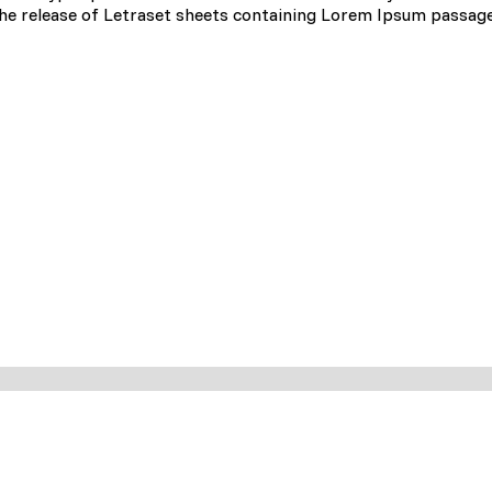
gion, w którym znajduje się użytkownik.
 the release of Letraset sheets containing Lorem Ipsum passag
omagają właścicielem stron internetowych zrozumieć, w jaki sposób różn
aszając anonimowe informacje.
tosowane są w celu śledzenia użytkowników na stronach internetowych.
interesujące dla poszczególnych użytkowników i tym samym bardziej cenn
iej.
e, to pliki, które są w procesie klasyfikowania, wraz z dostawcami poszc
Zapisz moje preferencje