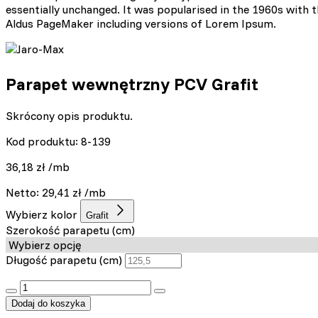
np. preferowany język lub re
essentially unchanged. It was popularised in the 1960s with
Aldus PageMaker including versions of Lorem Ipsum.
Statystyka
Statystyczne pliki cookie p
na stronie, gromadząc i zgł
Parapet wewnętrzny PCV Grafit
Marketing
Skrócony opis produktu.
Marketingowe pliki cookie s
Kod produktu: 8-139
reklam, które są istotne i 
reklamodawców strony trzec
36,18
zł
/mb
Netto:
29,41
zł
/mb
Nieklasyfikowane
Wybierz kolor
Grafit
Nieklasyfikowane pliki cooki
Szerokość parapetu (cm)
Długość parapetu (cm)
Odrzuć
:product_name quantity
Dodaj do koszyka