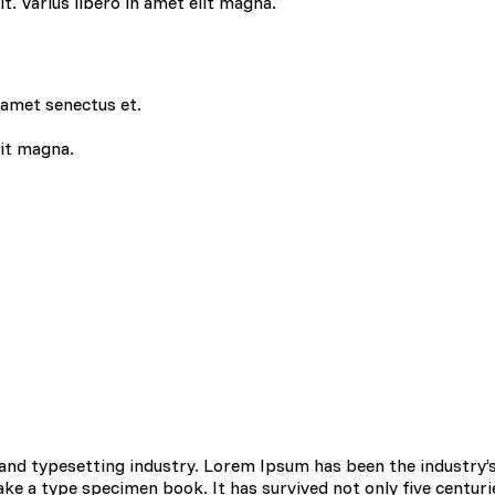
lit. Varius libero in amet elit magna.
 amet senectus et.
lit magna.
 do spersonalizowania treści i reklam, aby oferować funkcje społecznoś
 o tym, jak korzystasz z naszej witryny, udostępniamy partnerom społec
ą połączyć te informacje z innymi danymi otrzymanymi od Ciebie lub uz
 kluczowe znaczenie dla podstawowych funkcji witryny i witryna nie będ
ookie nie przechowują żadnych danych umożliwiających identyfikację osob
and typesetting industry. Lorem Ipsum has been the industry’
rencji umożliwiają stronie zapamiętanie informacji, które zmieniają wyglą
e a type specimen book. It has survived not only five centurie