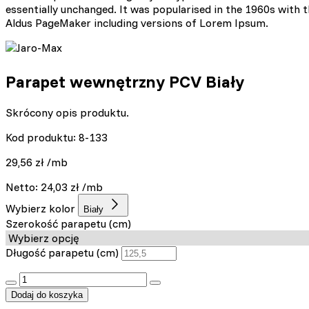
np. preferowany język lub re
essentially unchanged. It was popularised in the 1960s with
Aldus PageMaker including versions of Lorem Ipsum.
Statystyka
Statystyczne pliki cookie p
na stronie, gromadząc i zgł
Parapet wewnętrzny PCV Biały
Marketing
Skrócony opis produktu.
Marketingowe pliki cookie s
Kod produktu: 8-133
reklam, które są istotne i 
reklamodawców strony trzec
29,56
zł
/mb
Netto:
24,03
zł
/mb
Nieklasyfikowane
Wybierz kolor
Biały
Nieklasyfikowane pliki cooki
Szerokość parapetu (cm)
Długość parapetu (cm)
Odrzuć
:product_name quantity
Dodaj do koszyka