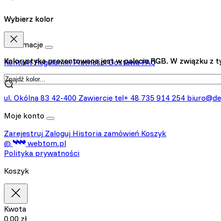
Wybierz kolor
Wybierz kolor
Informacje
Kolorystyka prezentowana jest w palecie RGB. W związku z ty
Kolorystyka prezentowana jest w palecie RGB. W związku z ty
Kontakt
Regulamin
Płatności
Dostawa
FAQ
Kontakt
ul. Okólna 83
42-400 Zawiercie
tel+ 48 735 914 254
biuro@de
Moje konto
Zarejestruj
Zaloguj
Historia zamówień
Koszyk
©
webtom.pl
Polityka prywatności
Koszyk
Kwota
0,00
zł