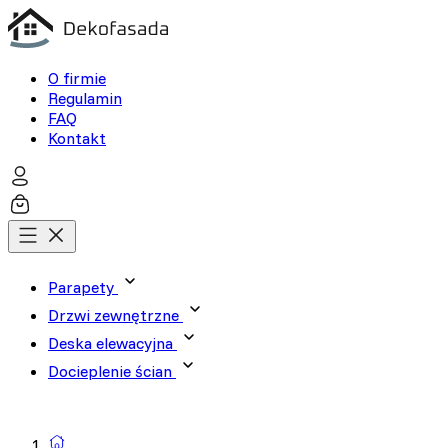
O firmie
Regulamin
FAQ
Kontakt
Parapety
Drzwi zewnętrzne
Deska elewacyjna
Docieplenie ścian
Wyszukiwarka produktów