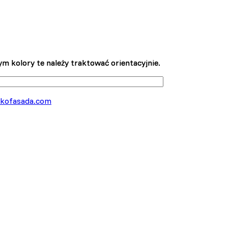
m kolory te należy traktować orientacyjnie.
m kolory te należy traktować orientacyjnie.
kofasada.com