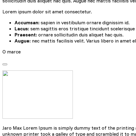
sollicitudin duis aliquet hac quis. Augue nec mattis facilisis ve
Lorem ipsum dolor sit amet consectetur.
Accumsan:
sapien in vestibulum ornare dignissim id.
Lacus:
sem sagittis eros tristique tincidunt scelerisque
Praesent:
ornare sollicitudin duis aliquet hac quis.
Augue:
nec mattis facilisis velit. Varius libero in amet e
O marce
Wykorzystujemy pliki cookie
naszej witrynie. Informacje
analitycznym. Partnerzy mog
korzystania z ich usług.
Niezbędne
Niezbędne pliki cookie mają
sposób bez nich. Te pliki c
Preferencje
Jaro Max Lorem Ipsum is simply dummy text of the printing 
Pliki cookie dotyczące prefe
unknown printer took a galley of type and scrambled it to mak