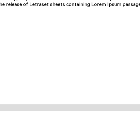
gion, w którym znajduje się użytkownik.
 the release of Letraset sheets containing Lorem Ipsum passag
omagają właścicielem stron internetowych zrozumieć, w jaki sposób różn
aszając anonimowe informacje.
tosowane są w celu śledzenia użytkowników na stronach internetowych.
interesujące dla poszczególnych użytkowników i tym samym bardziej cenn
iej.
e, to pliki, które są w procesie klasyfikowania, wraz z dostawcami poszc
Zapisz moje preferencje