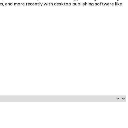
es, and more recently with desktop publishing software like
i użytkownicy zachowują się
 Celem jest wyświetlanie
e dla wydawców i
zególnych ciasteczek.
Akceptuj wszystko