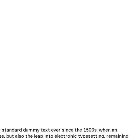
ciowe i analizować ruch w
znościowym, reklamowym i
yskanymi podczas
zie działać w zamierzony
y.
s standard dummy text ever since the 1500s, when an
d lub funkcjonowanie strony,
s, but also the leap into electronic typesetting, remaining