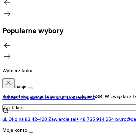
Popularne wybory
Wybierz kolor
Informacje
Kolorystyka prezentowana jest w palecie RGB. W związku z ty
Kontakt
Regulamin
Płatności
Dostawa
FAQ
Kontakt
ul. Okólna 83
42-400 Zawiercie
tel+ 48 735 914 254
biuro@de
Moje konto