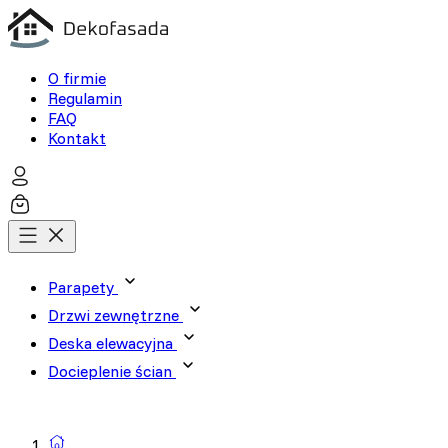
O firmie
Regulamin
FAQ
Kontakt
Parapety
Drzwi zewnętrzne
Deska elewacyjna
Docieplenie ścian
Wyszukiwarka produktów