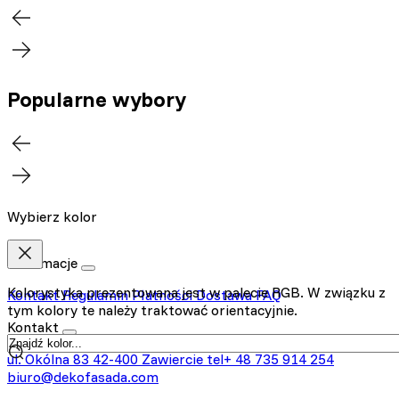
Popularne wybory
Wybierz kolor
Informacje
Kolorystyka prezentowana jest w palecie RGB. W związku z
Kontakt
Regulamin
Płatności
Dostawa
FAQ
tym kolory te należy traktować orientacyjnie.
Kontakt
ul. Okólna 83
42-400 Zawiercie
tel+ 48 735 914 254
biuro@dekofasada.com