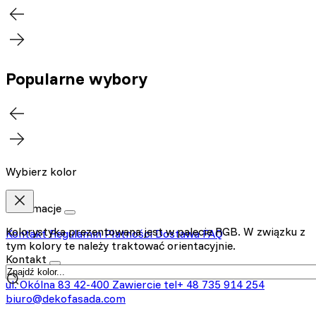
Popularne wybory
Wybierz kolor
Informacje
Kolorystyka prezentowana jest w palecie RGB. W związku z
Kontakt
Regulamin
Płatności
Dostawa
FAQ
tym kolory te należy traktować orientacyjnie.
Kontakt
ul. Okólna 83
42-400 Zawiercie
tel+ 48 735 914 254
biuro@dekofasada.com