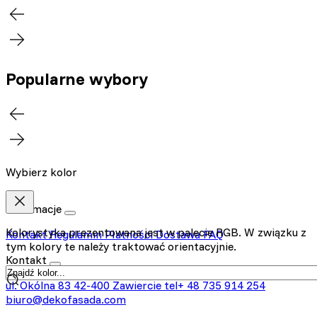
Popularne wybory
Wybierz kolor
Informacje
Kolorystyka prezentowana jest w palecie RGB. W związku z
Kontakt
Regulamin
Płatności
Dostawa
FAQ
tym kolory te należy traktować orientacyjnie.
Kontakt
ul. Okólna 83
42-400 Zawiercie
tel+ 48 735 914 254
biuro@dekofasada.com