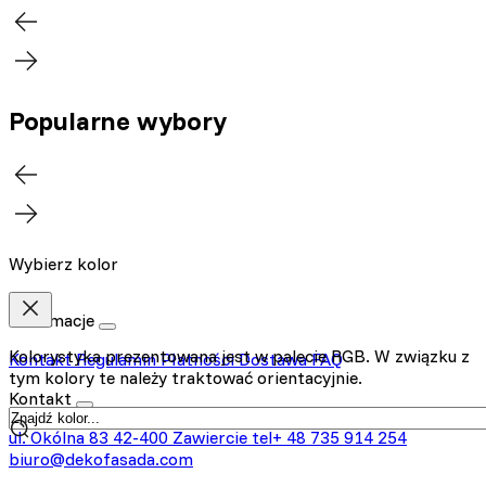
Popularne wybory
Wybierz kolor
Informacje
Kolorystyka prezentowana jest w palecie RGB. W związku z
Kontakt
Regulamin
Płatności
Dostawa
FAQ
tym kolory te należy traktować orientacyjnie.
Kontakt
ul. Okólna 83
42-400 Zawiercie
tel+ 48 735 914 254
biuro@dekofasada.com