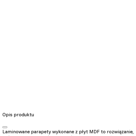
Nieklasyfikowane pliki cookie, to pliki, które są w procesie
klasyfikowania, wraz z dostawcami poszczególnych ciasteczek.
Odrzuć
Zapisz moje preferencje
Akceptuj wszystko
Opis produktu
Laminowane parapety wykonane z płyt MDF to rozwiązanie,