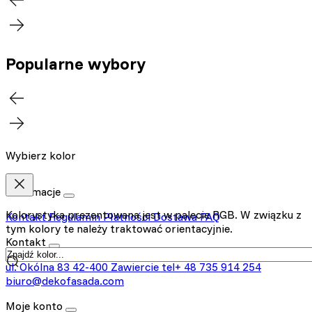
Popularne wybory
Wybierz kolor
Informacje
Kolorystyka prezentowana jest w palecie RGB. W związku z
Kontakt
Regulamin
Płatności
Dostawa
FAQ
tym kolory te należy traktować orientacyjnie.
Kontakt
ul. Okólna 83
42-400 Zawiercie
tel+ 48 735 914 254
biuro@dekofasada.com
Moje konto