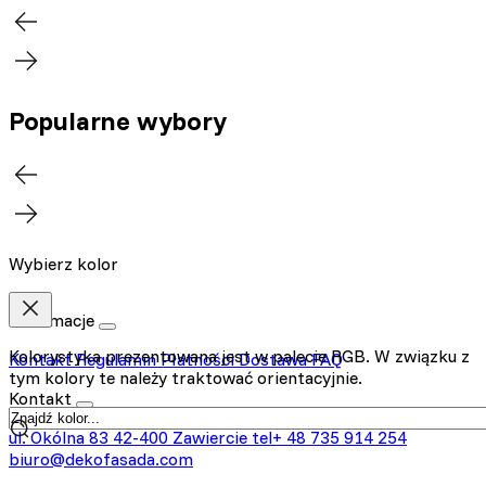
Popularne wybory
Wybierz kolor
Informacje
Kolorystyka prezentowana jest w palecie RGB. W związku z
Kontakt
Regulamin
Płatności
Dostawa
FAQ
tym kolory te należy traktować orientacyjnie.
Kontakt
ul. Okólna 83
42-400 Zawiercie
tel+ 48 735 914 254
biuro@dekofasada.com