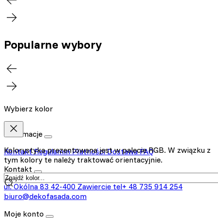
Popularne wybory
Wybierz kolor
Informacje
Kolorystyka prezentowana jest w palecie RGB. W związku z
Kontakt
Regulamin
Płatności
Dostawa
FAQ
tym kolory te należy traktować orientacyjnie.
Kontakt
ul. Okólna 83
42-400 Zawiercie
tel+ 48 735 914 254
biuro@dekofasada.com
Moje konto