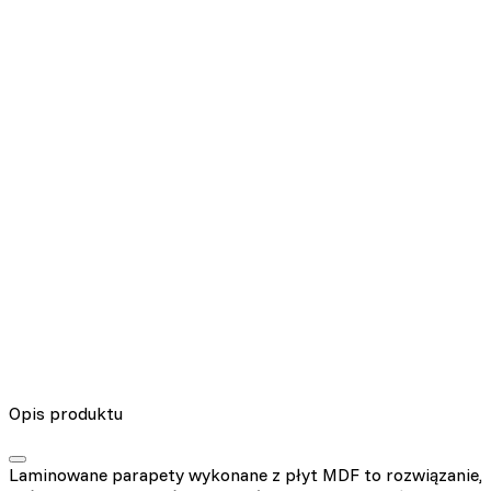
Nieklasyfikowane pliki cookie, to pliki, które są w procesie
klasyfikowania, wraz z dostawcami poszczególnych ciasteczek.
Odrzuć
Zapisz moje preferencje
Akceptuj wszystko
Opis produktu
Laminowane parapety wykonane z płyt MDF to rozwiązanie,