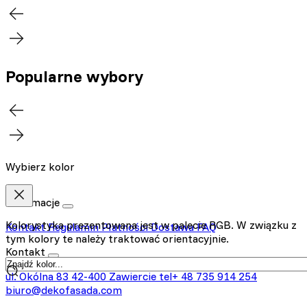
Popularne wybory
Wybierz kolor
Informacje
Kolorystyka prezentowana jest w palecie RGB. W związku z
Kontakt
Regulamin
Płatności
Dostawa
FAQ
tym kolory te należy traktować orientacyjnie.
Kontakt
ul. Okólna 83
42-400 Zawiercie
tel+ 48 735 914 254
biuro@dekofasada.com