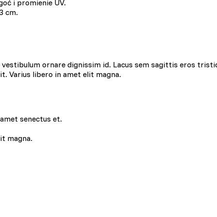
goć i promienie UV.
3 cm.
 do spersonalizowania treści i reklam, aby oferować funkcje społecznoś
 o tym, jak korzystasz z naszej witryny, udostępniamy partnerom społec
ą połączyć te informacje z innymi danymi otrzymanymi od Ciebie lub uz
estibulum ornare dignissim id. Lacus sem sagittis eros tristi
lit. Varius libero in amet elit magna.
 kluczowe znaczenie dla podstawowych funkcji witryny i witryna nie będ
 amet senectus et.
ookie nie przechowują żadnych danych umożliwiających identyfikację osob
lit magna.
rencji umożliwiają stronie zapamiętanie informacji, które zmieniają wyglą
gion, w którym znajduje się użytkownik.
omagają właścicielem stron internetowych zrozumieć, w jaki sposób różn