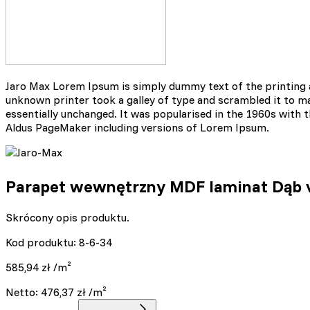
na stronie, gromadząc i zgł
Marketing
Marketingowe pliki cookie s
reklam, które są istotne i 
Jaro Max Lorem Ipsum is simply dummy text of the printing 
reklamodawców strony trzec
unknown printer took a galley of type and scrambled it to mak
essentially unchanged. It was popularised in the 1960s with
Aldus PageMaker including versions of Lorem Ipsum.
Nieklasyfikowane
Nieklasyfikowane pliki cooki
Parapet wewnętrzny MDF laminat Dąb v
Odrzuć
Skrócony opis produktu.
Kod produktu: 8-6-34
585,94
zł
/m²
Netto:
476,37
zł
/m²