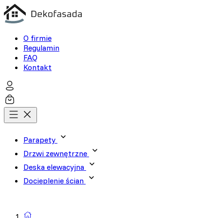
O firmie
Regulamin
FAQ
Kontakt
Parapety
Drzwi zewnętrzne
Deska elewacyjna
Docieplenie ścian
Wyszukiwarka produktów