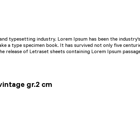
aszając anonimowe informacje.
tosowane są w celu śledzenia użytkowników na stronach internetowych.
interesujące dla poszczególnych użytkowników i tym samym bardziej cenn
and typesetting industry. Lorem Ipsum has been the industry’
iej.
e a type specimen book. It has survived not only five centurie
 the release of Letraset sheets containing Lorem Ipsum passag
e, to pliki, które są w procesie klasyfikowania, wraz z dostawcami poszc
intage gr.2 cm
Zapisz moje preferencje