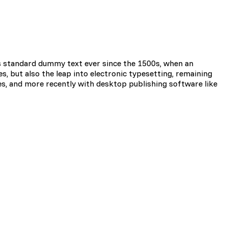
 Celem jest wyświetlanie
e dla wydawców i
s standard dummy text ever since the 1500s, when an
s, but also the leap into electronic typesetting, remaining
es, and more recently with desktop publishing software like
zególnych ciasteczek.
Akceptuj wszystko