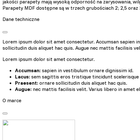
jakości parapety mają wysoką odporność na zarysowania, wil
Parapety MDF dostępne są w trzech grubościach 2; 2,5 oraz 
Dane techniczne
Wykorzystujemy pliki cookie
naszej witrynie. Informacje
analitycznym. Partnerzy mog
Lorem ipsum dolor sit amet consectetur. Accumsan sapien in v
korzystania z ich usług.
sollicitudin duis aliquet hac quis. Augue nec mattis facilisis ve
Lorem ipsum dolor sit amet consectetur.
Niezbędne
Accumsan:
sapien in vestibulum ornare dignissim id.
Niezbędne pliki cookie mają
Lacus:
sem sagittis eros tristique tincidunt scelerisque
sposób bez nich. Te pliki c
Praesent:
ornare sollicitudin duis aliquet hac quis.
Augue:
nec mattis facilisis velit. Varius libero in amet e
Preferencje
O marce
Pliki cookie dotyczące prefe
np. preferowany język lub re
Statystyka
Statystyczne pliki cookie p