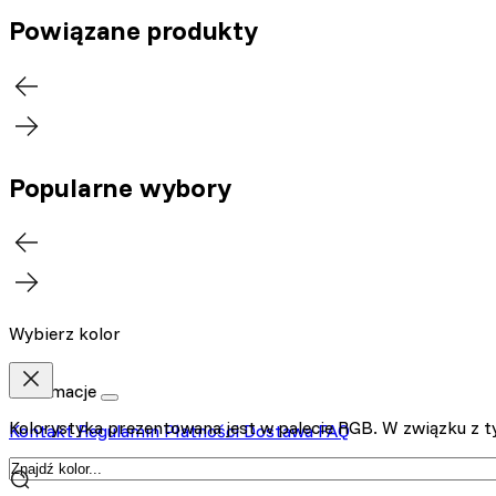
Powiązane produkty
Popularne wybory
Wybierz kolor
Informacje
Kolorystyka prezentowana jest w palecie RGB. W związku z ty
Kontakt
Regulamin
Płatności
Dostawa
FAQ
Kontakt