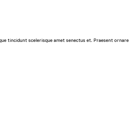
ciowe i analizować ruch w
znościowym, reklamowym i
yskanymi podczas
que tincidunt scelerisque amet senectus et. Praesent ornare
zie działać w zamierzony
y.
d lub funkcjonowanie strony,
i użytkownicy zachowują się