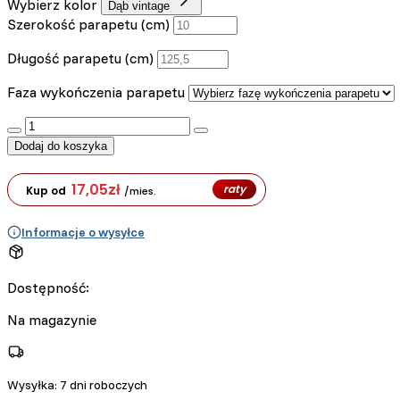
Wybierz kolor
Dąb vintage
Szerokość parapetu (cm)
Długość parapetu (cm)
Faza wykończenia parapetu
:product_name quantity
Dodaj do koszyka
17,05
zł
raty
Kup od
/mies.
Informacje o wysyłce
Dostępność:
Na magazynie
Wysyłka:
7 dni roboczych