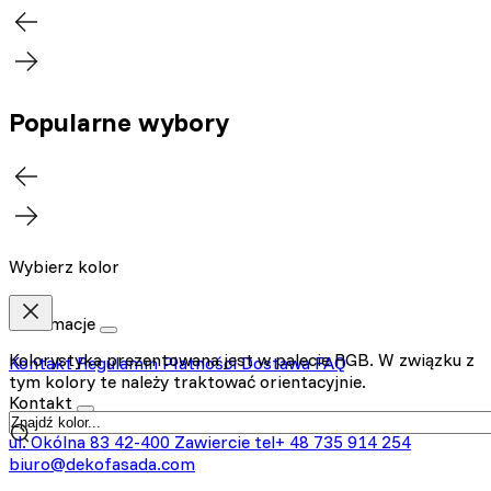
Popularne wybory
Wybierz kolor
Informacje
Kolorystyka prezentowana jest w palecie RGB. W związku z
Kontakt
Regulamin
Płatności
Dostawa
FAQ
tym kolory te należy traktować orientacyjnie.
Kontakt
ul. Okólna 83
42-400 Zawiercie
tel+ 48 735 914 254
biuro@dekofasada.com