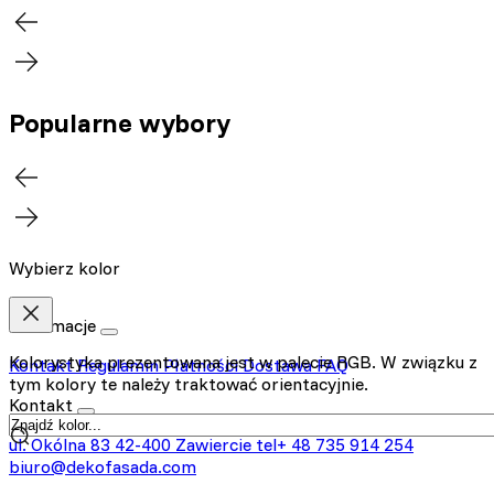
Popularne wybory
Wybierz kolor
Informacje
Kolorystyka prezentowana jest w palecie RGB. W związku z
Kontakt
Regulamin
Płatności
Dostawa
FAQ
tym kolory te należy traktować orientacyjnie.
Kontakt
ul. Okólna 83
42-400 Zawiercie
tel+ 48 735 914 254
biuro@dekofasada.com