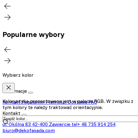
Popularne wybory
Wybierz kolor
Informacje
Kolorystyka prezentowana jest w palecie RGB. W związku z
Kontakt
Regulamin
Płatności
Dostawa
FAQ
tym kolory te należy traktować orientacyjnie.
Kontakt
ul. Okólna 83
42-400 Zawiercie
tel+ 48 735 914 254
biuro@dekofasada.com