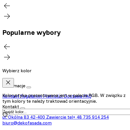
Popularne wybory
Wybierz kolor
Informacje
Kolorystyka prezentowana jest w palecie RGB. W związku z
Kontakt
Regulamin
Płatności
Dostawa
FAQ
tym kolory te należy traktować orientacyjnie.
Kontakt
ul. Okólna 83
42-400 Zawiercie
tel+ 48 735 914 254
biuro@dekofasada.com