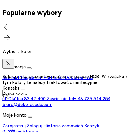
Popularne wybory
Wybierz kolor
Informacje
Kolorystyka prezentowana jest w palecie RGB. W związku z
Kontakt
Regulamin
Płatności
Dostawa
FAQ
tym kolory te należy traktować orientacyjnie.
Kontakt
ul. Okólna 83
42-400 Zawiercie
tel+ 48 735 914 254
biuro@dekofasada.com
Moje konto
Zarejestruj
Zaloguj
Historia zamówień
Koszyk
©
webtom.pl