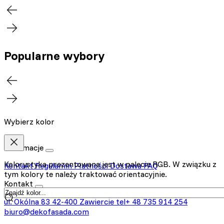
Popularne wybory
Wybierz kolor
Informacje
Kolorystyka prezentowana jest w palecie RGB. W związku z
Kontakt
Regulamin
Płatności
Dostawa
FAQ
tym kolory te należy traktować orientacyjnie.
Kontakt
ul. Okólna 83
42-400 Zawiercie
tel+ 48 735 914 254
biuro@dekofasada.com