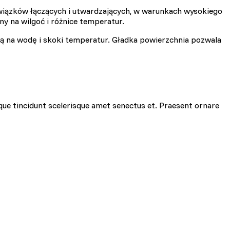
iązków łączących i utwardzających, w warunkach wysokiego
ny na wilgoć i różnice temperatur.
ią na wodę i skoki temperatur. Gładka powierzchnia pozwala
ciowe i analizować ruch w
znościowym, reklamowym i
yskanymi podczas
que tincidunt scelerisque amet senectus et. Praesent ornare
zie działać w zamierzony
y.
d lub funkcjonowanie strony,