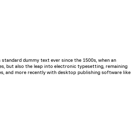
i użytkownicy zachowują się
 Celem jest wyświetlanie
e dla wydawców i
s standard dummy text ever since the 1500s, when an
s, but also the leap into electronic typesetting, remaining
es, and more recently with desktop publishing software like
zególnych ciasteczek.
Akceptuj wszystko