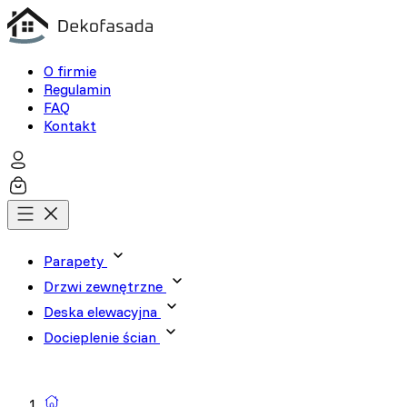
O firmie
Regulamin
FAQ
Kontakt
Parapety
Drzwi zewnętrzne
Deska elewacyjna
Docieplenie ścian
Wyszukiwarka produktów