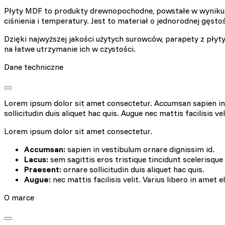
Płyty MDF to produkty drewnopochodne, powstałe w wyniku 
ciśnienia i temperatury. Jest to materiał o jednorodnej gęst
Dzięki najwyższej jakości użytych surowców, parapety z płyt
na łatwe utrzymanie ich w czystości.
Wykorzystujemy pliki cookie
Dane techniczne
naszej witrynie. Informacje
analitycznym. Partnerzy mog
korzystania z ich usług.
Lorem ipsum dolor sit amet consectetur. Accumsan sapien in v
sollicitudin duis aliquet hac quis. Augue nec mattis facilisis ve
Niezbędne
Lorem ipsum dolor sit amet consectetur.
Niezbędne pliki cookie mają
sposób bez nich. Te pliki c
Accumsan:
sapien in vestibulum ornare dignissim id.
Lacus:
sem sagittis eros tristique tincidunt scelerisque
Praesent:
ornare sollicitudin duis aliquet hac quis.
Preferencje
Augue:
nec mattis facilisis velit. Varius libero in amet e
Pliki cookie dotyczące prefe
O marce
np. preferowany język lub re
Statystyka