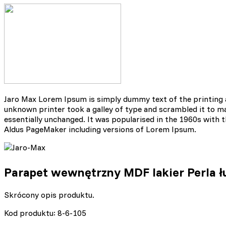
Statystyczne pliki cookie p
na stronie, gromadząc i zgł
Marketing
Marketingowe pliki cookie s
reklam, które są istotne i 
reklamodawców strony trzec
Jaro Max Lorem Ipsum is simply dummy text of the printing 
unknown printer took a galley of type and scrambled it to mak
Nieklasyfikowane
essentially unchanged. It was popularised in the 1960s with
Aldus PageMaker including versions of Lorem Ipsum.
Nieklasyfikowane pliki cooki
Odrzuć
Parapet wewnętrzny MDF lakier Perla ł
Skrócony opis produktu.
Kod produktu: 8-6-105