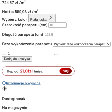
724,57
zł
/m²
Netto:
589,08
zł
/m²
Wybierz kolor
Perła łuska
Szerokość parapetu (cm)
Długość parapetu (cm)
Faza wykończenia parapetu
:product_name quantity
Dodaj do koszyka
21,01
zł
raty
Kup od
/mies.
Informacje o wysyłce
Dostępność:
Na magazynie