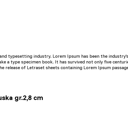
omagają właścicielem stron internetowych zrozumieć, w jaki sposób różn
aszając anonimowe informacje.
tosowane są w celu śledzenia użytkowników na stronach internetowych.
interesujące dla poszczególnych użytkowników i tym samym bardziej cenn
iej.
and typesetting industry. Lorem Ipsum has been the industry’
e a type specimen book. It has survived not only five centurie
 the release of Letraset sheets containing Lorem Ipsum passag
e, to pliki, które są w procesie klasyfikowania, wraz z dostawcami poszc
Zapisz moje preferencje
uska gr.2,8 cm