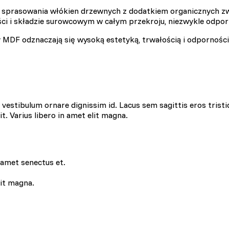
sprasowania włókien drzewnych z dodatkiem organicznych zw
ości i składzie surowcowym w całym przekroju, niezwykle odpor
y MDF odznaczają się wysoką estetyką, trwałością i odpornośc
 do spersonalizowania treści i reklam, aby oferować funkcje społecznoś
 o tym, jak korzystasz z naszej witryny, udostępniamy partnerom społec
ą połączyć te informacje z innymi danymi otrzymanymi od Ciebie lub uz
estibulum ornare dignissim id. Lacus sem sagittis eros tristi
lit. Varius libero in amet elit magna.
 kluczowe znaczenie dla podstawowych funkcji witryny i witryna nie będ
ookie nie przechowują żadnych danych umożliwiających identyfikację osob
 amet senectus et.
lit magna.
rencji umożliwiają stronie zapamiętanie informacji, które zmieniają wyglą
gion, w którym znajduje się użytkownik.